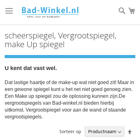
Ga
direct
Zoek
Mi
door
naar
de
scheerspiegel, Vergrootspiegel,
inhoud
make Up spiegel
U kent dat vast wel.
Dat lastige haartje of de make-up wat niet goed zit! Maar in
een gewone spiegel kunt u het net niet goed genoeg zien.
Een Make up spiegel zou de oplossing kunnen zijn.De
vergrootspiegels van Bad-winkel.nl bieden hierbij
uitkomst. Vergrootspiegel voor aan de wand of staande
vergrootspiegels.
Afl
Sorteer op
sor