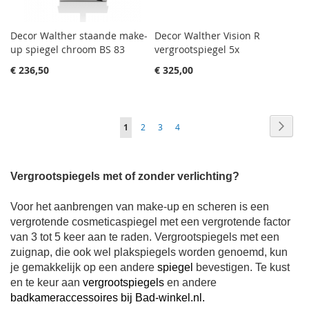
Decor Walther staande make-
Decor Walther Vision R
up spiegel chroom BS 83
vergrootspiegel 5x
€ 236,50
€ 325,00
Pagina
Pagin
Volge
Je
Pagina
Pagina
Pagina
1
2
3
4
leest
momenteel
Vergrootspiegels met of zonder verlichting?
pagina
Voor het aanbrengen van make-up en scheren is een
vergrotende cosmeticaspiegel met een vergrotende factor
van 3 tot 5 keer aan te raden. Vergrootspiegels met een
zuignap, die ook wel plakspiegels worden genoemd, kun
je gemakkelijk op een andere
spiegel
bevestigen. Te kust
en te keur aan
vergrootspiegels
en andere
badkameraccessoires bij Bad-winkel.nl.