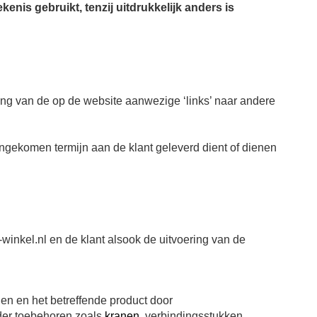
is gebruikt, tenzij uitdrukkelijk anders is
ing van de op de website aanwezige ‘links’ naar andere
engekomen termijn aan de klant geleverd dient of dienen
inkel.nl en de klant alsook de uitvoering van de
en en het betreffende product door
nder toebehoren zoals
kranen
, verbindingsstukken,