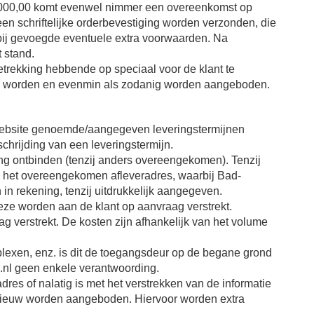
1.000,00 komt evenwel nimmer een overeenkomst op
 een schriftelijke orderbevestiging worden verzonden, die
bij gevoegde eventuele extra voorwaarden. Na
 stand.
betrekking hebbende op speciaal voor de klant te
nen worden en evenmin als zodanig worden aangeboden.
e website genoemde/aangegeven leveringstermijnen
schrijding van een leveringstermijn.
ng ontbinden (tenzij anders overeengekomen). Tenzij
 op het overeengekomen afleveradres, waarbij Bad-
in rekening, tenzij uitdrukkelijk aangegeven.
eze worden aan de klant op aanvraag verstrekt.
g verstrekt. De kosten zijn afhankelijk van het volume
lexen, enz. is dit de toegangsdeur op de begane grond
el.nl geen enkele verantwoording.
res of nalatig is met het verstrekken van de informatie
 opnieuw worden aangeboden. Hiervoor worden extra