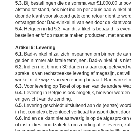
5.3.
Bij bestellingen die de somma van €1.000,00 te b
afstand tot stand, ook niet indien per abuis bad-winkel.
door de klant voor akkoord getekend retour dient te w
ontvangst door Bad-winkel.nl van een door de klant voo
5.4.
Hetgeen in lid 5.3. van dit artikel is bepaald, is e
bestellen en/of op maat te maken producten, met ande
Artikel 6: Levering
6.1.
Bad-winkel.nl zal zich inspannen om binnen de aang
gelden nimmer als fatale termijnen. Bad-winkel.nl is nie
6.2.
Indien niet binnen 30 dagen na aankoop geleverd wo
sprake is van rechtstreekse levering af magazijn, dat wi
winkel.nl de wijze van verzending bepaalt. Bad-winkel.n
6.3.
Voor levering op Texel of op een van de andere Wad
6.4.
Levering in België is ook mogelijk, hiervoor worden
en gewicht van de zending.
6.5.
Levering geschiedt uitsluitend aan de (eerste) voo
in het complex). Eventueel verticaal transport dient do
6.6.
Indien de klant niet aanwezig is op de afgesproken 
of instructies, noodzakelijk om zending af te leveren,