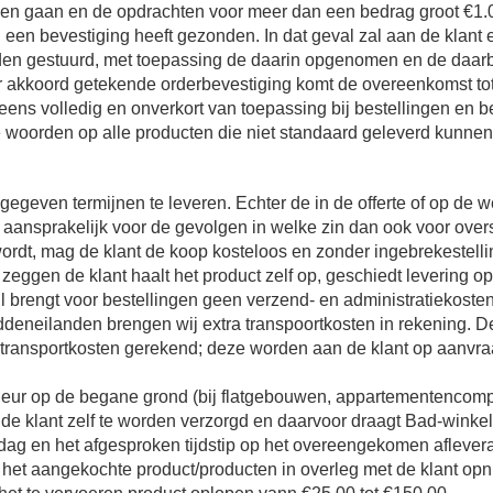
oven gaan en de opdrachten voor meer dan een bedrag groot €
nl een bevestiging heeft gezonden. In dat geval zal aan de klant
orden gestuurd, met toepassing de daarin opgenomen en de daar
r akkoord getekende orderbevestiging komt de overeenkomst tot
veneens volledig en onverkort van toepassing bij bestellingen en 
re woorden op alle producten die niet standaard geleverd kun
egeven termijnen te leveren. Echter de in de offerte of op d
t aansprakelijk voor de gevolgen in welke zin dan ook voor over
rdt, mag de klant de koop kosteloos en zonder ingebrekestelli
l zeggen de klant haalt het product zelf op, geschiedt levering
l brengt voor bestellingen geen verzend- en administratiekosten 
deneilanden brengen wij extra transpoortkosten in rekening. D
 transportkosten gerekend; deze worden aan de klant op aanvraa
rdeur op de begane grond (bij flatgebouwen, appartementencomp
or de klant zelf te worden verzorgd en daarvoor draagt Bad-wink
dag en het afgesproken tijdstip op het overeengekomen afleverad
 zal het aangekochte product/producten in overleg met de klant