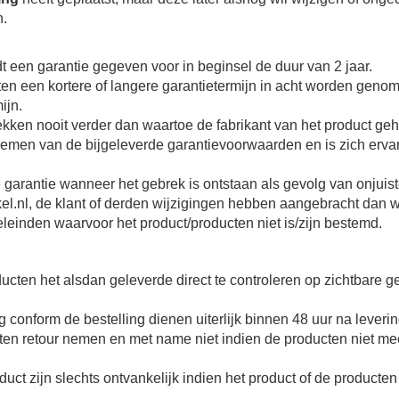
n.
 een garantie gegeven voor in beginsel de duur van 2 jaar.
n een kortere of langere garantietermijn in acht worden genomen
ijn.
rekken nooit verder dan waartoe de fabrikant van het product ge
nemen van de bijgeleverde garantievoorwaarden en is zich ervan
arantie wanneer het gebrek is ontstaan als gevolg van onjuist
el.nl, de klant of derden wijzigingen hebben aangebracht dan w
einden waarvoor het product/producten niet is/zijn bestemd.
roducten het alsdan geleverde direct te controleren op zichtbar
 conform de bestelling dienen uiterlijk binnen 48 uur na levering
en retour nemen en met name niet indien de producten niet mee
ct zijn slechts ontvankelijk indien het product of de producten