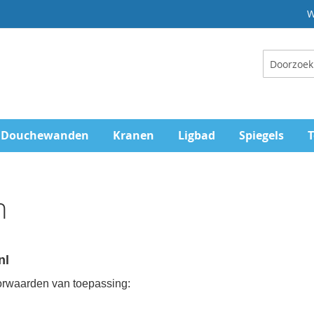
W
Zoeken
Douchewanden
Kranen
Ligbad
Spiegels
T
n
nl
oorwaarden van toepassing: