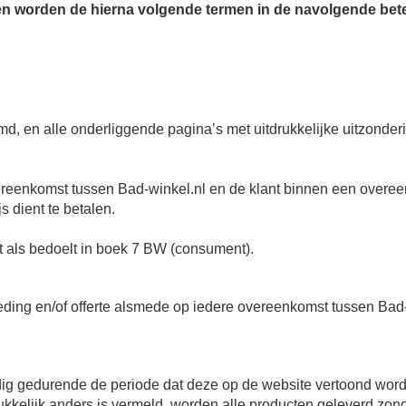
 worden de hierna volgende termen in de navolgende beteken
, en alle onderliggende pagina’s met uitdrukkelijke uitzonder
 overeenkomst tussen Bad-winkel.nl en de klant binnen een overe
 dient te betalen.
t als bedoelt in boek 7 BW (consument).
ing en/of offerte alsmede op iedere overeenkomst tussen Bad-w
dig gedurende de periode dat deze op de website vertoond word
rukkelijk anders is vermeld, worden alle producten geleverd zo