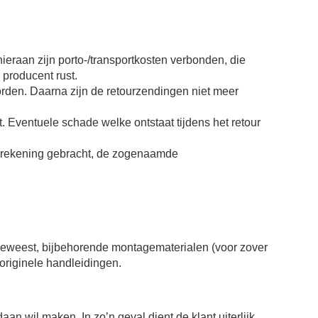
ieraan zijn porto-/transportkosten verbonden, die
 producent rust.
rden. Daarna zijn de retourzendingen niet meer
. Eventuele schade welke ontstaat tijdens het retour
n rekening gebracht, de zogenaamde
 geweest, bijbehorende montagematerialen (voor zover
 originele handleidingen.
aan wil maken. In zo’n geval dient de klant uiterlijk