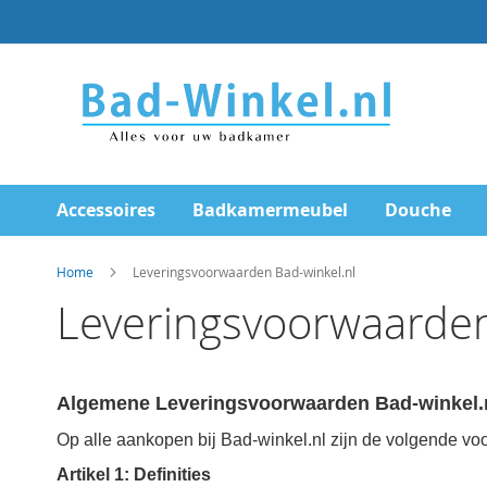
Ga
direct
door
naar
de
inhoud
Accessoires
Badkamermeubel
Douche
Home
Leveringsvoorwaarden Bad-winkel.nl
Leveringsvoorwaarde
Algemene Leveringsvoorwaarden
Bad-winkel.
Op alle aankopen bij Bad-winkel.nl zijn de volgende v
Artikel 1: Definities