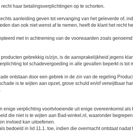
t recht haar betalingsverplichtingen op te schorten.
hts aanleiding geven tot vervanging van het geleverde of, indien
den dan ook niet wenst af te nemen, heeft de klant het recht h
epteerd met in achtneming van de voorwaarden zoals genoemd in
 producten gebrekkig is/zijn, is de aansprakelijkheid jegens kl
verplichting tot schadevergoeding in alle gevallen beperkt is 
de ontstaan door een gebrek in de zin van de regeling Productaa
chade is te wijten aan opzet, grove schuld en/of verwijtbaar h
.
n enige verplichting voortvloeiende uit enige overeenkomst als
id die niet is te wijten aan Bad-winkel.nl, waaronder begrepe
en invloed kan uitoefenen.
s bedoeld in lid 11.1. toe, indien die overmacht ontstaat nada