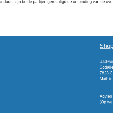
tduurt, zijn beide partijen gerechtigd de ontbinding van de o
Shop
Bad-win
Sodalie
7828 
Mail
:
i
Advies
(Op wer