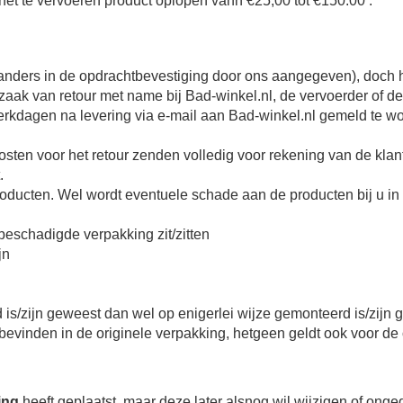
et te vervoeren product oplopen vann €25,00 tot €150.00 .
j anders in de opdrachtbevestiging door ons aangegeven),
doch h
rzaak van retour met name bij Bad-winkel.nl, de vervoerder of de
kdagen na levering via e-mail aan Bad-winkel.nl gemeld te wo
sten voor het retour zenden volledig voor rekening van de klant
.
roducten.
Wel wordt eventuele schade aan de producten bij u i
beschadigde verpakking zit/zitten
jn
is/zijn geweest dan wel op enigerlei wijze gemonteerd is/zijn
 bevinden in de originele verpakking, hetgeen geldt ook voor de
ing
heeft geplaatst, maar deze later alsnog wil wijzigen of onged