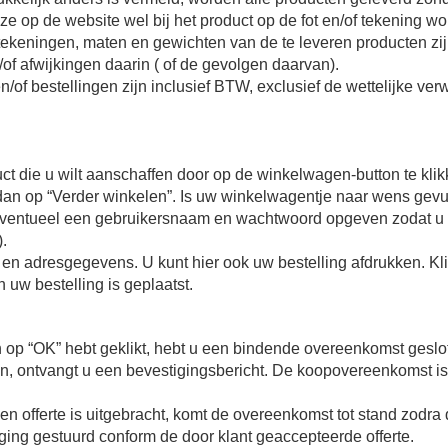
e op de website wel bij het product op de fot en/of tekening w
tekeningen, maten en gewichten van de te leveren producten z
/of afwijkingen daarin ( of de gevolgen daarvan).
of bestellingen zijn inclusief BTW, exclusief de wettelijke verw
duct die u wilt aanschaffen door op de winkelwagen-button te kl
k dan op “Verder winkelen”. Is uw winkelwagentje naar wens gev
eventueel een gebruikersnaam en wachtwoord opgeven zodat u
.
 en adresgegevens. U kunt hier ook uw bestelling afdrukken. Kli
 uw bestelling is geplaatst.
op “OK” hebt geklikt, hebt u een bindende overeenkomst geslot
, ontvangt u een bevestigingsbericht. De koopovereenkomst is 
n offerte is uitgebracht, komt de overeenkomst tot stand zodra 
iging gestuurd conform de door klant geaccepteerde offerte.