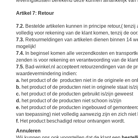
leveringskosten berekend deze kunnen afhankelijk van h
Artikel 7: Retour
7.2.
Bestelde artikelen kunnen in principe retour,
( tenzi
volledig voor rekening van de klant komen, tenzij de oo
7.3.
Retourmeldingen van artikelen dienen binnen 14 wer
mogelijk!
7.4.
In beginsel komen alle verzendkosten en transportko
zenden is voor rekening en verantwoording van de klant
7.5.
Bad-winkel.nl accepteert retourzendingen van de p
waardevermindering
indien:
a.
het product of de producten niet in de originele en on
b.
het product of de producten niet in originele staat is/zi
c.
het product of de producten gebruikt is/zijn geweest
d.
het product of de producten niet schoon is/zijn
e.
het product of de producten ingebouwd of gemonteerd 
van toepassing) niet volledig aanwezig zijn en zich niet
f.
Het product beschadigd retour ontvangen wordt.
Annuleren
Wij kunnen ons ook voorstellen dat de klant een
bestell