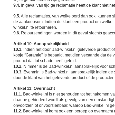
9.4.
In geval van tijdige reclamatie heeft de klant niet he
9.5.
Alle reclamaties, van welke oord dan ook, kunnen slec
de aankoopsom. Indien de klant een product om welke re
winkel.nl te retourneren.
9.6.
Retourzendingen worden in dit geval slechts geacc
Artikel 10: Aansprakelijkheid
10.1.
Indien het door Bad-winkel.nl geleverde product of
kopje “Garantie” is bepaald, met dien verstande dat de 
product dat tot schade heeft geleid.
10.2.
Nimmer is de Bad-winkel.nl aansprakelijk voor scha
10.3.
Evenmin is Bad-winkel.nl aansprakelijk indien de s
door de klant van het geleverde product of de producten
Artikel 11: Overmacht
11.1.
Bad-winkel.nl is niet gehouden tot het nakomen va
daartoe gehinderd wordt als gevolg van een omstandighe
onvoorzien of onvoorzienbaar, waarop Bad-winkel.nl ge
11.2.
Bad-winkel.nl komt ook een beroep op overmacht al