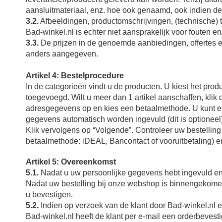
aansluitmateriaal, enz. hoe ook genaamd, ook indien dez
3.2.
Afbeeldingen, productomschrijvingen, (technische) 
Bad-winkel.nl is echter niet aansprakelijk voor fouten en
3.3.
De prijzen in de genoemde aanbiedingen, offertes en/
anders aangegeven.
Artikel 4: Bestelprocedure
In de categorieën vindt u de producten. U kiest het pro
toegevoegd. Wilt u meer dan 1 artikel aanschaffen, kli
adresgegevens op en kies een betaalmethode. U kunt 
gegevens automatisch worden ingevuld (dit is optioneel)
Klik vervolgens op “Volgende”. Controleer uw bestelling
betaalmethode: iDEAL, Bancontact of vooruitbetaling) en
Artikel 5: Overeenkomst
5.1.
Nadat u uw persoonlijke gegevens hebt ingevuld en 
Nadat uw bestelling bij onze webshop is binnengekomen
u bevestigen.
5.2.
Indien op verzoek van de klant door Bad-winkel.nl ee
Bad-winkel.nl heeft de klant per e-mail een orderbevest