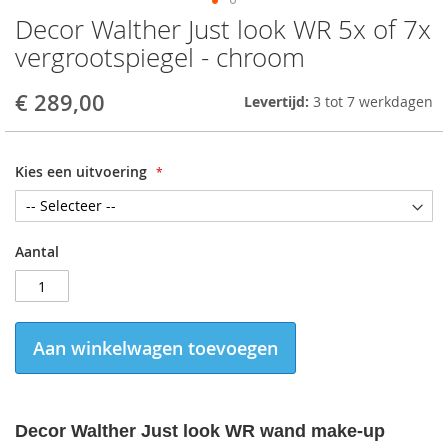
Decor Walther Just look WR 5x of 7x
Skip
to
vergrootspiegel - chroom
the
beginning
€ 289,00
Levertijd:
3 tot 7 werkdagen
of
the
images
gallery
Kies een uitvoering
Aantal
Aan winkelwagen toevoegen
Decor Walther Just look WR wand make-up