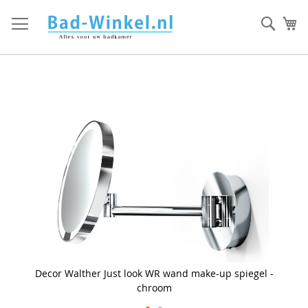
Ga
direct
Zoek
Mi
door
naar
de
inhoud
Skip
to
the
end
of
the
images
gallery
Decor Walther Just look WR wand make-up spiegel -
chroom