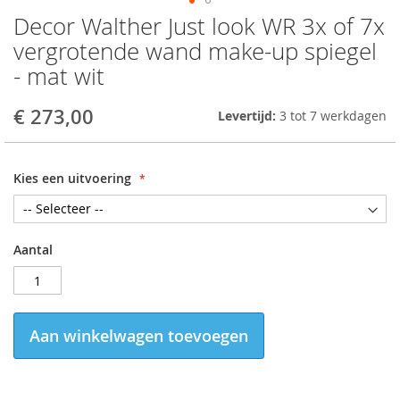
Decor Walther Just look WR 3x of 7x
Skip
to
vergrotende wand make-up spiegel
the
- mat wit
beginning
of
the
€ 273,00
Levertijd:
3 tot 7 werkdagen
images
gallery
Kies een uitvoering
Aantal
Aan winkelwagen toevoegen