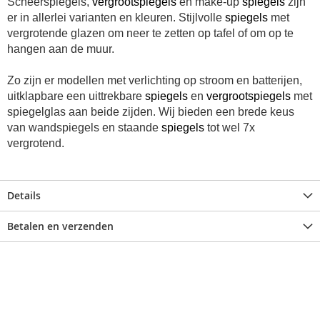
Scheerspiegels,
vergrootspiegels
en make-up
spiegels
zijn
er in allerlei varianten en kleuren. Stijlvolle
spiegels
met
vergrotende glazen om neer te zetten op tafel of om op te
hangen aan de muur.
Zo zijn er modellen met verlichting op stroom en batterijen,
uitklapbare een uittrekbare
spiegels
en
vergrootspiegels
met
spiegelglas aan beide zijden. Wij bieden e
en brede keus
van wandspiegels en staande
spiegels
tot wel 7x
vergrotend.
Details
Betalen en verzenden