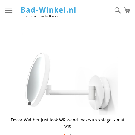
Ga
direct
Zoek
Mi
door
naar
de
inhoud
Skip
to
the
end
of
the
images
gallery
Decor Walther Just look WR wand make-up spiegel - mat
wit