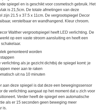
nde spiegel en is geschikt voor cosmetisch gebruik.
Het
vlak is
21,5cm.
De totale afmetingen
van deze
el zijn
21.5 x 37.5 x 11cm
. De vergrootspiegel Decor
aaibaar, verstelbaar en wandhangend.
Kleur chroom.
cor Walther vergrootspiegel heeft LED verlichting. De
 werkt op een vaste stroom aansluiting en heeft een
 schakelaar.
 plek gemonteerd worden
 stappen
verlichting als je gezicht dichtbij de spiegel komt: je
oppen meer aan te raken
omatisch uit na 10 minuten
er aan deze spiegel is dat deze een bewegingssensor
or de verlichting aangaat op het moment dat u zich voor
itioneert. Verder heeft de spiegel een automatische
ctie als er 15 seconden geen beweging meer
 is.