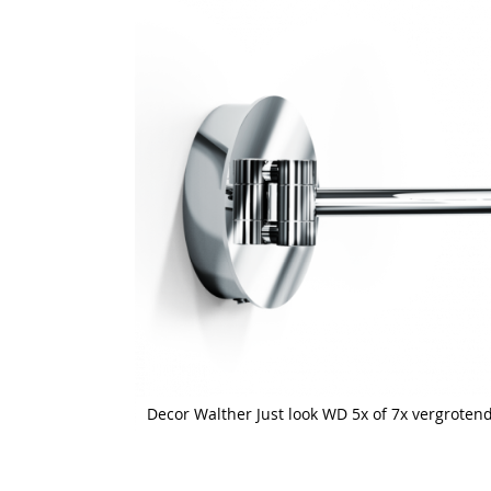
Decor Walther Just look WD 5x of 7x vergrote
Skip
to
the