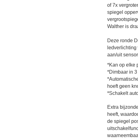
of 7x vergrote
spiegel opper
vergrootspieg
Walther is dr
Deze ronde De
ledverlichting
aan/uit sensor
*Kan op elke
*Dimbaar in 3
*Automatische 
hoeft geen kn
*Schakelt aut
Extra bijzond
heeft, waardo
de spiegel pos
uitschakelfun
waarneembaar