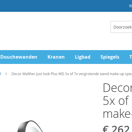
W
Zoeken
Douchewanden
Kranen
Ligbad
Spiegels
T
l
Decor Walther Just look Plus WD 5x of 7x vergrotende wand make-up spie
Decor
5x of
make-
€ 262