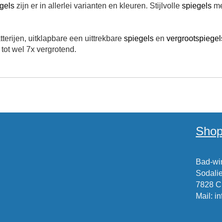
gels
zijn er in allerlei varianten en kleuren. Stijlvolle
spiegels
me
tterijen, uitklapbare een uittrekbare
spiegels
en
vergrootspiegel
tot wel 7x vergrotend.
Shop
Bad-win
Sodalie
7828 
Mail
:
i