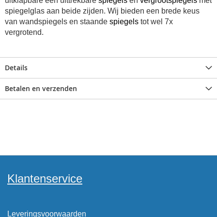
uitklapbare een uittrekbare
spiegels
en
vergrootspiegels
met
spiegelglas aan beide zijden. Wij bieden e
en brede keus
van wandspiegels en staande
spiegels
tot wel 7x
vergrotend.
Details
Betalen en verzenden
Klantenservice
Leveringsvoorwaarden