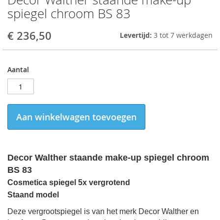
to
spiegel chroom BS 83
the
beginning
€ 236,50
Levertijd:
3 tot 7 werkdagen
of
the
images
gallery
Aantal
Aan winkelwagen toevoegen
Decor Walther staande make-up spiegel chroom
BS 83
Cosmetica spiegel 5x vergrotend
Staand model
Deze vergrootspiegel is van het merk Decor Walther en