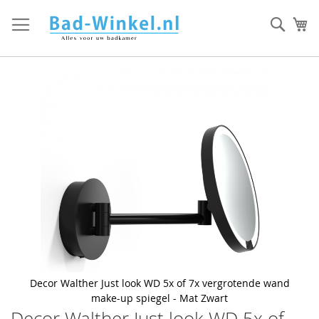
Ga
direct
Zoek
Mi
door
naar
de
inhoud
Skip
to
the
end
of
the
images
gallery
Decor Walther Just look WD 5x of 7x vergrotende wand
make-up spiegel - Mat Zwart
Decor Walther Just look WD 5x of
Skip