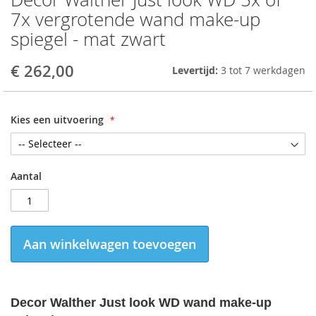
to
7x vergrotende wand make-up
the
spiegel - mat zwart
beginning
of
the
€ 262,00
Levertijd:
3 tot 7 werkdagen
images
gallery
Kies een uitvoering
Aantal
Aan winkelwagen toevoegen
Decor Walther Just look WD wand make-up