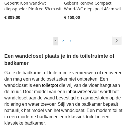
Geberit iCon wand-wc
Geberit Renova Compact
diepspoeler Rimfree 53cm wit
Wand-WC diepspoel 48cm wit
€ 399,00
€ 159,00
Pagina
Pagin
Volge
Je
Pagina
Pagina
1
2
3
leest
Een wandcloset plaats je in de toiletruimte of
momenteel
badkamer
pagina
Ga je de badkamer of toiletruimte vernieuwen of renoveren
dan mag een wandcloset zeker niet ontbreken. Een
wandcloset is een
toiletpot
die vrij van de vloer hangt aan
de muur. Door middel van een
inbouwreservoir
wordt het
wandcloset aan de wand bevestigd en aangesloten op de
riolering en water toevoer. Stijl van de badkamer bepaalt
natuurlijk het model van het wandcloset. Een modern toilet
in een moderne badkamer, een klassiek toilet in een
klassieke badkamer.