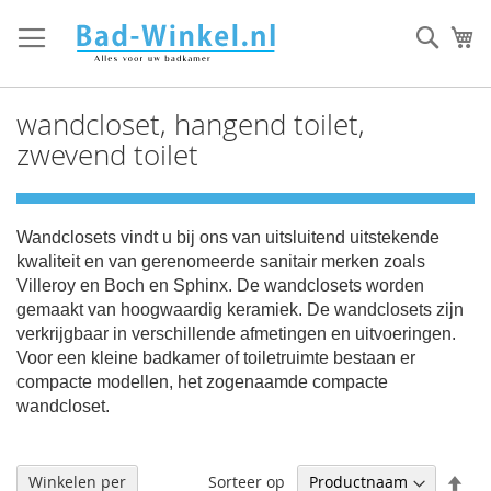
Ga
direct
Zoek
Mi
door
naar
de
wandcloset, hangend toilet,
inhoud
zwevend toilet
Wandclosets vindt u bij ons van uitsluitend uitstekende
kwaliteit en van gerenomeerde sanitair merken zoals
Villeroy en Boch en Sphinx. De wandclosets worden
gemaakt van hoogwaardig keramiek. De wandclosets zijn
verkrijgbaar in verschillende afmetingen en uitvoeringen.
Voor een kleine badkamer of toiletruimte bestaan er
compacte modellen, het zogenaamde compacte
wandcloset.
Afl
Sorteer op
Winkelen per