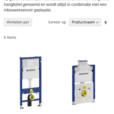
hangtoilet genoemd en wordt altijd in combinatie met een
inbouwreservoir geplaatst.
Afl
Sorteer op
Winkelen per
sor
6
Items