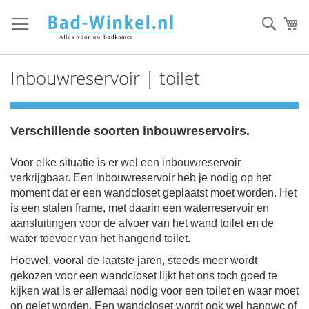
Ga
direct
Zoek
Mi
door
naar
de
Inbouwreservoir | toilet
inhoud
Verschillende soorten inbouwreservoirs.
Voor elke situatie is er wel een inbouwreservoir
verkrijgbaar. Een inbouwreservoir heb je nodig op het
moment dat er een wandcloset geplaatst moet worden. Het
is een stalen frame, met daarin een waterreservoir en
aansluitingen voor de afvoer van het wand toilet en de
water toevoer van het hangend toilet.
Hoewel, vooral de laatste jaren, steeds meer wordt
gekozen voor een wandcloset lijkt het ons toch goed te
kijken wat is er allemaal nodig voor een toilet en waar moet
op gelet worden.
Een wandcloset wordt ook wel hangwc of