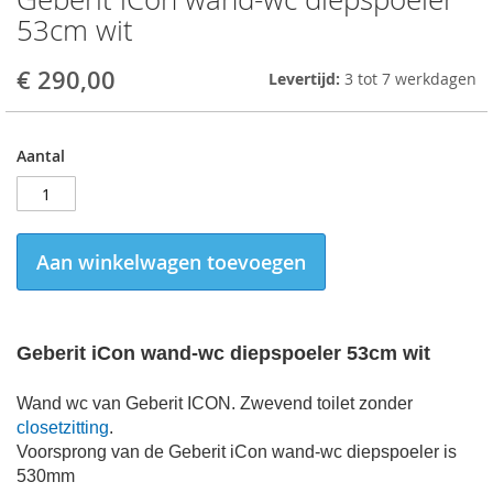
to
53cm wit
the
beginning
€ 290,00
Levertijd:
3 tot 7 werkdagen
of
the
images
gallery
Aantal
Aan winkelwagen toevoegen
Geberit iCon wand-wc diepspoeler 53cm wit
Wand wc van Geberit ICON. Zwevend toilet zonder
closetzitting
.
Voorsprong van de Geberit iCon wand-wc diepspoeler is
530mm