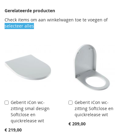
Gerelateerde producten
Check items om aan winkelwagen toe te voegen of
selecteer alles
Geberit iCon wc-
Geberit iCon wc-
Aan
Aan
zitting smal design
zitting Softclose en
winkelwagen
winkelwagen
Softclose en
quickrelease wit
toevoegen
toevoegen
quickrelease wit
€ 209,00
€ 219,00