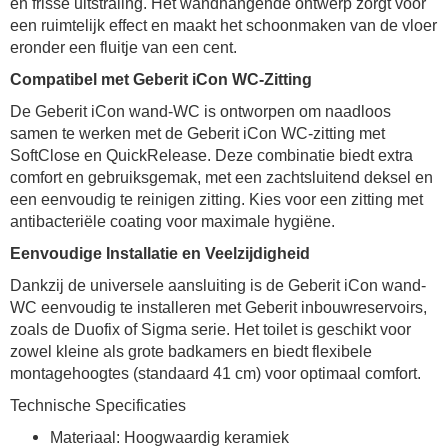
en frisse uitstraling. Het wandhangende ontwerp zorgt voor
een ruimtelijk effect en maakt het schoonmaken van de vloer
eronder een fluitje van een cent.
Compatibel met Geberit iCon WC-Zitting
De Geberit iCon wand-WC is ontworpen om naadloos
samen te werken met de Geberit iCon WC-zitting met
SoftClose en QuickRelease. Deze combinatie biedt extra
comfort en gebruiksgemak, met een zachtsluitend deksel en
een eenvoudig te reinigen zitting. Kies voor een zitting met
antibacteriële coating voor maximale hygiëne.
Eenvoudige Installatie en Veelzijdigheid
Dankzij de universele aansluiting is de Geberit iCon wand-
WC eenvoudig te installeren met Geberit inbouwreservoirs,
zoals de Duofix of Sigma serie. Het toilet is geschikt voor
zowel kleine als grote badkamers en biedt flexibele
montagehoogtes (standaard 41 cm) voor optimaal comfort.
Technische Specificaties
Materiaal: Hoogwaardig keramiek