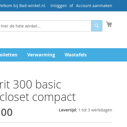
elkom bij Bad-winkel.nl.
Inloggen
Account aanmaken
Mijn wi
Zoeken
oiletten
Verwarming
Wastafels
it 300 basic
closet compact
,00
Levertijd:
1 tot 3 werkdagen