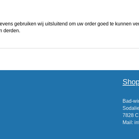
ens gebruiken wij uitsluitend om uw order goed te kunnen ve
n derden.
Shop
Bad-win
Sodalie
7828 
Mail
:
i