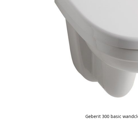
Geberit 300 basic wandc
Skip
to
the