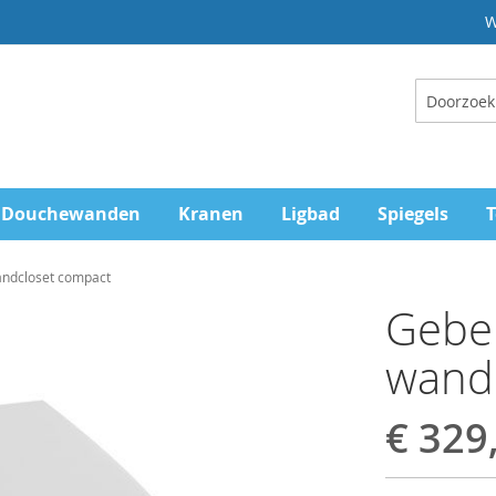
W
Zoeken
Douchewanden
Kranen
Ligbad
Spiegels
T
andcloset compact
Geber
wand
€ 329