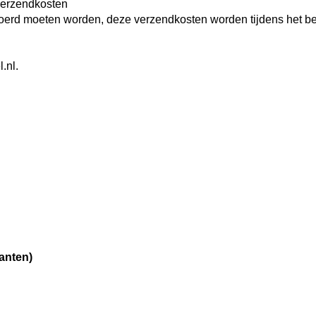
verzendkosten
rvoerd moeten worden, deze verzendkosten worden tijdens het be
.nl.
lanten
)