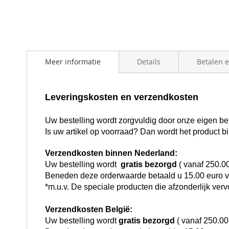
beginning
of
the
images
gallery
Meer informatie
Details
Betalen 
Leveringskosten en verzendkosten
Uw bestelling wordt zorgvuldig door onze eigen bez
Is uw artikel op voorraad? Dan wordt het product 
Verzendkosten binnen Nederland:
Uw bestelling wordt
gratis bezorgd
( vanaf 250.0
Beneden deze orderwaarde betaald u 15.00 euro 
*m.u.v. De speciale producten die afzonderlijk ve
Verzendkosten België:
Uw bestelling wordt
gratis bezorgd
( vanaf 250.00