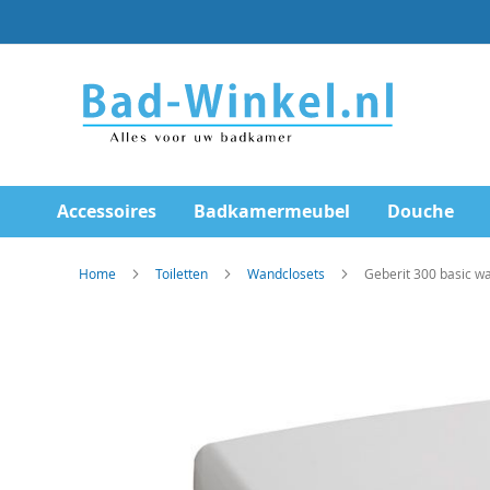
Ga
direct
door
naar
de
inhoud
Accessoires
Badkamermeubel
Douche
Home
Toiletten
Wandclosets
Geberit 300 basic w
Skip
to
the
end
of
the
images
gallery