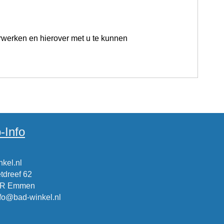
rwerken en hierover met u te kunnen
-Info
kel.nl
tdreef 62
CR Emmen
nfo@bad-winkel.nl