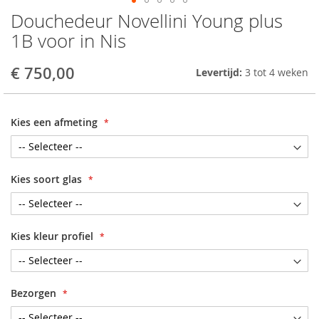
Douchedeur Novellini Young plus
Skip
to
1B voor in Nis
the
beginning
€ 750,00
Levertijd:
3 tot 4 weken
of
the
images
gallery
Kies een afmeting
Kies soort glas
Kies kleur profiel
Bezorgen