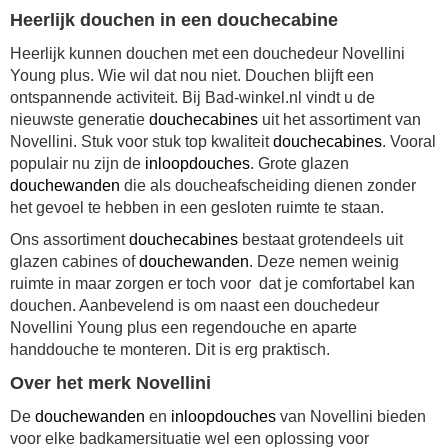
Heerlijk douchen in een douchecabine
Heerlijk kunnen douchen met een
douchedeur Novellini
Young plus
. Wie wil dat nou niet. Douchen blijft een
ontspannende activiteit. Bij Bad-winkel.nl vindt u de
nieuwste generatie
douchecabines
uit het assortiment van
Novellini. Stuk voor stuk top kwaliteit
douchecabines
. Vooral
populair nu zijn de
inloopdouches
.
Grote glazen
douchewanden
die als doucheafscheiding dienen zonder
het gevoel te hebben in een gesloten ruimte te staan.
Ons assortiment
douchecabines
bestaat grotendeels uit
glazen cabines of
douchewanden
. Deze nemen weinig
ruimte in maar zorgen er toch voor dat je comfortabel kan
douchen. Aanbevelend is om naast een
douchedeur
Novellini Young plus
een regendouche en aparte
handdouche te monteren. Dit is erg praktisch.
Over het merk Novellini
De
douchewanden
en
inloopdouches
van Novellini bieden
voor elke badkamersituatie wel een oplossing voor