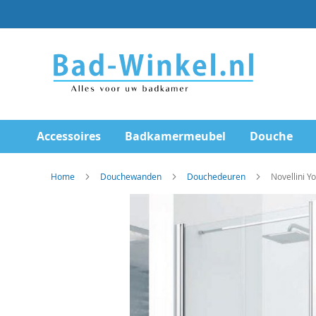
Ga
direct
door
naar
de
inhoud
Accessoires
Badkamermeubel
Douche
Home
Douchewanden
Douchedeuren
Novellini Y
Skip
to
the
end
of
the
images
gallery