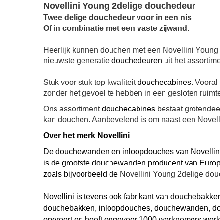
Novellini Young 2delige douchedeur
Twee delige douchedeur voor in een nis
Of in combinatie met een vaste zijwand.
Heerlijk kunnen douchen met een Novellini Young 2d
nieuwste generatie
douchedeuren
uit het assortime
Stuk voor stuk top kwaliteit
douchecabines
. Vooral
zonder het gevoel te hebben in een gesloten ruimte
Ons assortiment
douchecabines
bestaat grotendeel
kan douchen. Aanbevelend is om naast een Novelli
Over het merk Novellini
De
douchewanden
en
inloopdouches
van Novellin
is de grootste
douchewanden
producent van Europa
zoals bijvoorbeeld de
Novellini Young 2delige dou
Novellini is tevens ook fabrikant van
douchebakke
douchebakken
,
inloopdouches
, douchewanden,
d
opereert en heeft ongeveer 1000 werknemers werkza