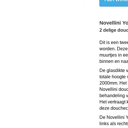
Novellini 
2 delige dou
Dit is een tw
worden. Deze 
muurtjes in e
binnen en naa
De glasdikte 
totale hoogte
2000mm
. Het
Novellini dou
behandeling v
Het vertraagt
deze douchec
De Novellini 
links als rech