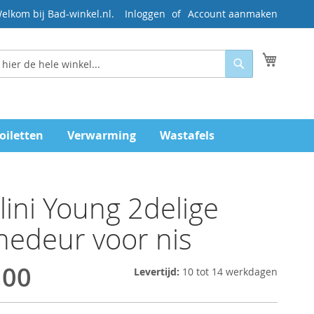
elkom bij Bad-winkel.nl.
Inloggen
Account aanmaken
Mijn wi
Zoeken
oiletten
Verwarming
Wastafels
lini Young 2delige
edeur voor nis
,00
Levertijd:
10 tot 14 werkdagen