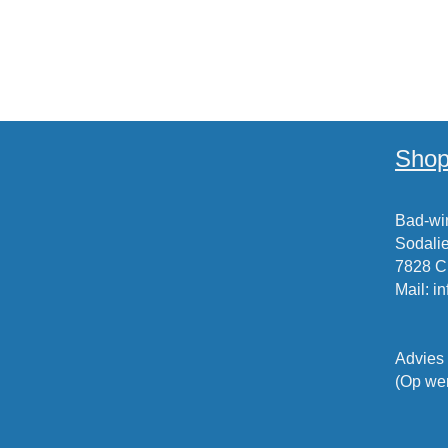
Shop
Bad-win
Sodalie
7828 
Mail
:
i
Advies
(Op wer