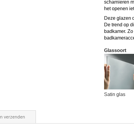
scharnieren me
het openen iet
Deze glazen d
De trend op d
badkamer. Zo 
badkameracce
Glassoort
Satin glas
en verzenden