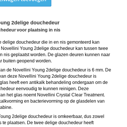
Young 2delige douchedeur
chedeur
voor plaatsing in nis
ee delige douchedeur die in en nis gemonteerd kan
Novellini Young 2delige douchedeur kan tussen twee
en nis geplaatst worden. De glazen deuren kunnen naar
r buiten geopend worden.
van de Novellini Young 2delige douchedeur is 6 mm. De
 van deze Novellini Young 2delige douchedeur is
 glas heeft een a
ntikalk behandeling ondergaan om de
chedeur eenvoudig te kunnen reinigen. Deze
an het glas noemt Novellini
Crystal Clear Treatment
.
 kalkvorming en bacterievorming op de glasdelen van
abine.
Young 2delige douchedeur is omkeerbaar, dus zowel
ts te plaatsen.
De twee delige douchedeur heeft