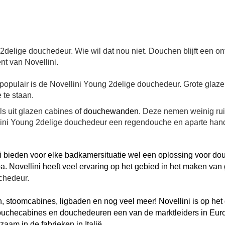
elige douchedeur. Wie wil dat nou niet. Douchen blijft een onts
nt van Novellini.
 populair is de Novellini Young 2delige douchedeur. Grote glaz
 te staan.
s uit glazen cabines of
douchewanden
. Deze nemen weinig rui
ni Young 2delige douchedeur een regendouche en aparte handd
i bieden voor elke badkamersituatie wel een oplossing voor dou
. Novellini heeft veel ervaring op het gebied in het maken 
chedeur.
n
, stoomcabines, ligbaden en nog veel meer! Novellini is op he
ouchecabines
en
douchedeuren
een van de marktleiders in Europ
am in de fabrieken in Italië.