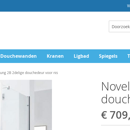
W
Zoeken
Douchewanden
Kranen
Ligbad
Spiegels
T
oung 2B 2delige douchedeur voor nis
Novel
douch
€ 709