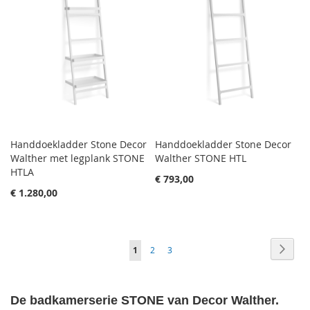
Handdoekladder Stone Decor
Handdoekladder Stone Decor
Walther met legplank STONE
Walther STONE HTL
HTLA
€ 793,00
€ 1.280,00
Pagina
Pagin
Volge
Je
Pagina
Pagina
1
2
3
leest
momenteel
De badkamerserie STONE van Decor Walther.