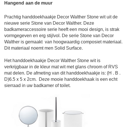
Hangend
aan de muur
Prachtig
handdoekhaakje
Decor Walther Stone wit
uit de
nieuwe serie Stone van Decor Walther. Deze
badkameraccessoire serie heeft een mooi design, is strak
vormgegeven en erg stijlvol. De serie Stone van Decor
Walther is gemaakt
van hoogwaardig composiet materiaal.
Dit materiaal noemt men Solid Surface.
Het
handdoekhaakje
Decor Walther Stone wit
is
verkrijgbaar in de kleur mat wit met glans chroom of RVS
mat delen. De a
fmeting van dit
handdoekhaakje
is: (H . B .
D)
6.5 x 5 x 2
cm
.
Deze mooie
handdoekhaak
is een echt
sierraad in uw badkamer of toilet.