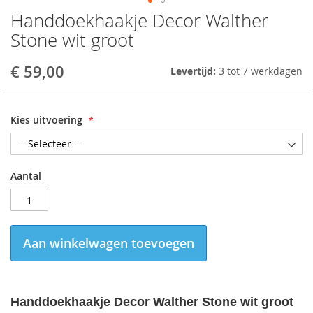
Handdoekhaakje Decor Walther
Skip
to
Stone wit groot
the
beginning
€ 59,00
Levertijd:
3 tot 7 werkdagen
of
the
images
gallery
Kies uitvoering
Aantal
Aan winkelwagen toevoegen
Handdoekhaakje Decor Walther Stone wit
groot