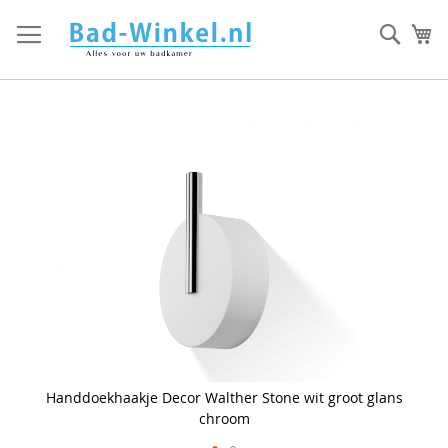
Ga
direct
Zoek
Mi
door
naar
de
inhoud
Skip
to
the
end
of
the
images
gallery
Handdoekhaakje Decor Walther Stone wit groot glans
chroom