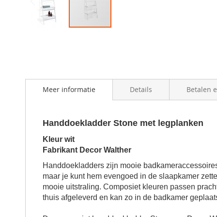
Skip
to
the
beginning
of
the
Meer informatie
Details
Betalen 
images
gallery
Handdoekladder Stone met legplanken
Kleur wit
Fabrikant Decor Walther
Handdoekladders zijn mooie badkameraccessoires
maar je kunt hem evengoed in de slaapkamer zett
mooie uitstraling. Composiet kleuren passen prach
thuis afgeleverd en kan zo in de badkamer geplaat