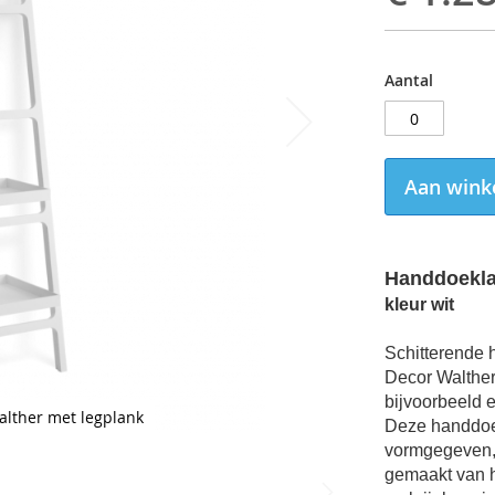
Aantal
Aan wink
Ha
nddoekla
kleur wit
Schitterende
Decor Walther
bijvoorbeeld 
lther met legplank
Deze
handdoe
vormgegeven, z
g
emaakt van 