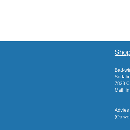
Shop
Bad-win
Sodalie
7828 
Mail
:
i
Advies
(Op wer