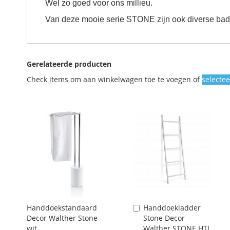
Wel zo goed voor ons millieu.
Van deze mooie serie STONE zijn ook diverse badka
Gerelateerde producten
Check items om aan winkelwagen toe te voegen of
selectee
Handdoekstandaard
Handdoekladder
Aan
Decor Walther Stone
Stone Decor
winkelwagen
wit
Walther STONE HTL
toevoegen