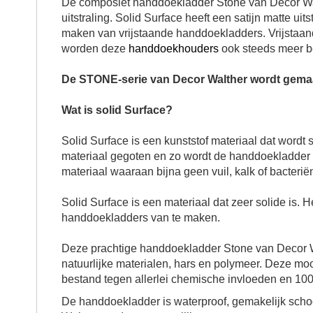
De composiet
handdoekladder Stone
van Decor Wal
uitstraling. Solid Surface heeft een satijn matte uit
maken van vrijstaande handdoekladders. Vrijstaa
worden deze
handdoekhouders
ook steeds meer b
De STONE-serie van Decor Walther wordt gemaa
Wat is solid Surface?
Solid Surface is een kunststof materiaal dat word
materiaal gegoten en zo wordt de handdoekladder g
materiaal waaraan bijna geen vuil, kalk of bacteri
Solid Surface is een materiaal dat zeer solide is. H
handdoekladders van te maken.
Deze prachtige
handdoekladder Stone
van Decor W
natuurlijke materialen, hars en polymeer. Deze moo
bestand tegen allerlei chemische invloeden en 100% 
De handdoekladder is waterproof, gemakelijk scho