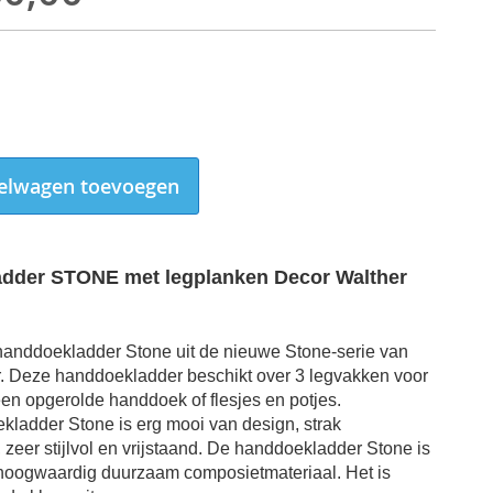
elwagen toevoegen
dder STONE met legplanken Decor Walther
handdoekladder Stone
uit de nieuwe Stone-serie van
. Deze handdoekladder beschikt over
3 legvakken voor
een opgerolde handdoek of flesjes en potjes.
kladder Stone
is erg m
ooi van design, strak
eer stijlvol en vrijstaand. De
handdoekladder Stone
is
hoogwaardig duurzaam composietmateriaal. Het is