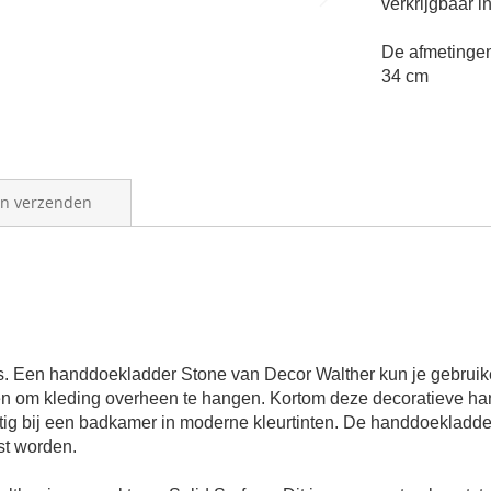
verkrijgbaar in
De afmetinge
34 cm
en verzenden
. Een handdoekladder Stone van Decor Walther kun je gebrui
en om kleding overheen te hangen. Kortom deze decoratieve
ha
tig bij een badkamer in moderne kleurtinten. De
handdoekladde
st worden.