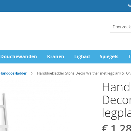
W
Zoeken
Douchewanden
Kranen
Ligbad
Spiegels
T
 Handdoekladder
Handdoekladder Stone Decor Walther met legplank STO
Hand
Decor
legpl
€ 1.2