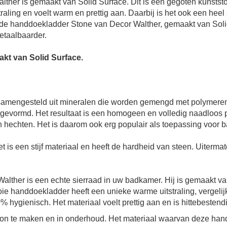
ther is gemaakt van Solid Surface. Dit is een gegoten kunststof 
straling en voelt warm en prettig aan. Daarbij is het ook een heel
nde
handdoekladder Stone
van Decor Walther, gemaakt van Solid
etaalbaarder.
kt van Solid Surface.
t samengesteld uit mineralen die worden gemengd met polymeren
evormd. Het resultaat is een homogeen en volledig naadloos pr
ën hechten. Het is daarom ook erg populair als toepassing voor
et is een stijf materiaal en heeft de hardheid van steen. Uiterm
alther is een echte sierraad in uw badkamer. Hij is gemaakt 
ie handdoekladder heeft een unieke warme uitstraling, vergelijk
hygienisch. Het materiaal voelt prettig aan en is hittebestendi
on te maken en in onderhoud. Het materiaal waarvan deze han