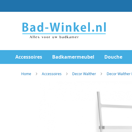
Ga
direct
door
naar
de
inhoud
Accessoires
Badkamermeubel
Douche
Home
Accessoires
Decor Walther
Decor Walther
Skip
to
the
end
of
the
images
gallery