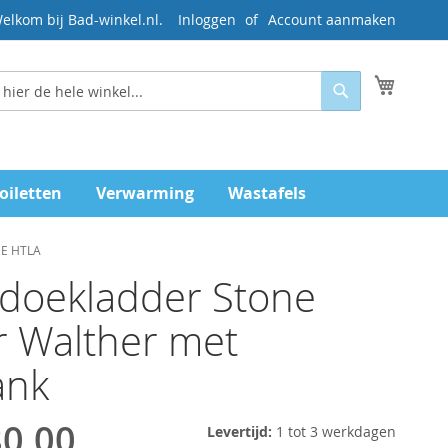
elkom bij Bad-winkel.nl.
Inloggen
Account aanmaken
Mijn wi
Zoeken
oiletten
Verwarming
Wastafels
NE HTLA
doekladder Stone
 Walther met
ank
80,00
Levertijd:
1 tot 3 werkdagen