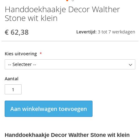
Handdoekhaakje Decor Walther
Skip
to
Stone wit klein
the
beginning
€ 62,38
Levertijd:
3 tot 7 werkdagen
of
the
images
gallery
Kies uitvoering
Aantal
Aan winkelwagen toevoegen
Handdoekhaakje Decor Walther Stone wit
klein