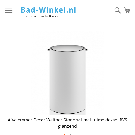
Ga
direct
Zoek
Mi
door
naar
de
inhoud
Skip
to
the
end
of
the
images
gallery
Afvalemmer Decor Walther Stone wit met tuimeldeksel RVS
glanzend