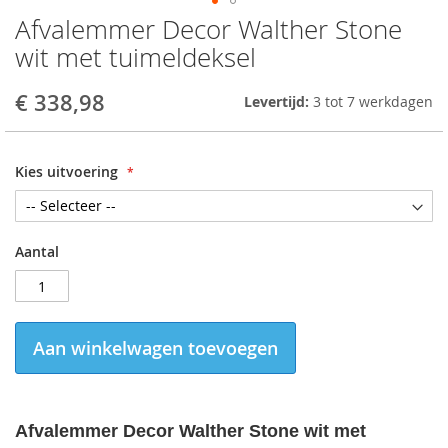
Afvalemmer Decor Walther Stone
Skip
to
wit met tuimeldeksel
the
beginning
€ 338,98
Levertijd:
3 tot 7 werkdagen
of
the
images
gallery
Kies uitvoering
Aantal
Aan winkelwagen toevoegen
Afvalemmer Decor Walther Stone wit met