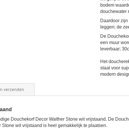
bodem waardo
douchewater ni
Daardoor zijn
leggen; de ze
De Douchekorf
een muur word
leverbaar; 30
Het doucherek
staat voor su
modern desig
en verzenden
staand
ndige Douchekorf Decor Walther Stone wit vrijstaand. De Douche
Stone wit vrijstaand is heel gemakkelijk te plaatsen.