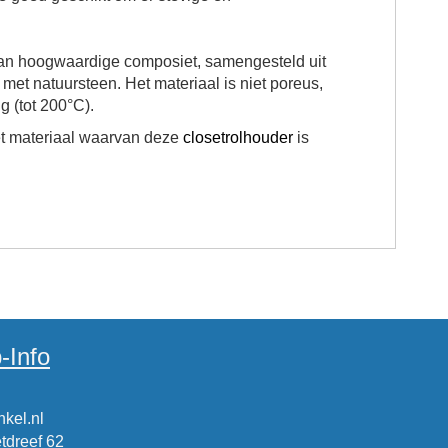
 van hoogwaardige composiet, samengesteld uit
 met natuursteen. Het materiaal is niet poreus,
g (tot 200°C).
et materiaal waarvan deze
closetrolhouder
is
-Info
kel.nl
tdreef 62