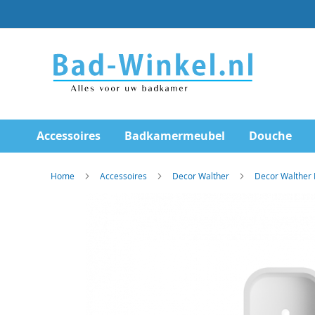
Ga
direct
door
naar
de
inhoud
Accessoires
Badkamermeubel
Douche
Home
Accessoires
Decor Walther
Decor Walther
Skip
to
the
end
of
the
images
gallery