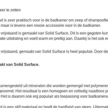
eer te zetten
nd is zeer praktisch voor in de badkamer om zeep of shampoofl
ch maar is tevens een mooie accessoire voor in de badkamer.
ijstaand is gemaakt van Solid Surface. Dit is een gegoten kuns
matte uitstraling en voelt warm en prettig aan. Daarbij is het ook 
vrijstaand, gemaakt van Solid Surface is heel populair. Door 
kt van Solid Surface.
t samengesteld uit mineralen die worden gemengd met polymeren
evormd. Het resultaat is een homogeen en volledig naadloos pro
n. Het is daarom ook erg populair als toepassing voor badkamera
Het is een stijf materiaal en heeft de hardheid van steen. Uiterm