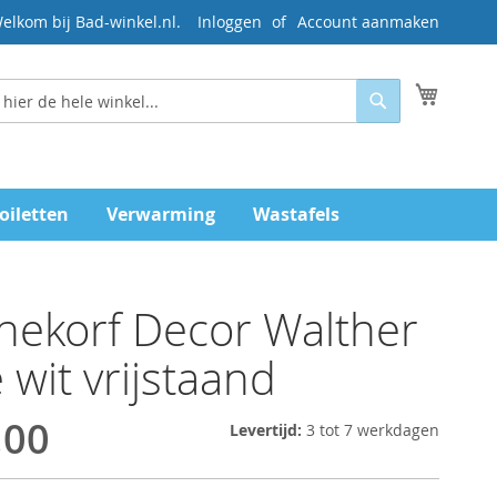
elkom bij Bad-winkel.nl.
Inloggen
Account aanmaken
Mijn wi
Zoeken
oiletten
Verwarming
Wastafels
ekorf Decor Walther
 wit vrijstaand
,00
Levertijd:
3 tot 7 werkdagen