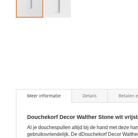
Skip
to
the
beginning
of
the
images
gallery
Meer informatie
Details
Betalen 
Douchekorf Decor Walther Stone wit vrij
Al je douchespullen altijd bij de hand met deze ha
gebruiksvriendelijk.
De d
Douchekorf Decor Walther 