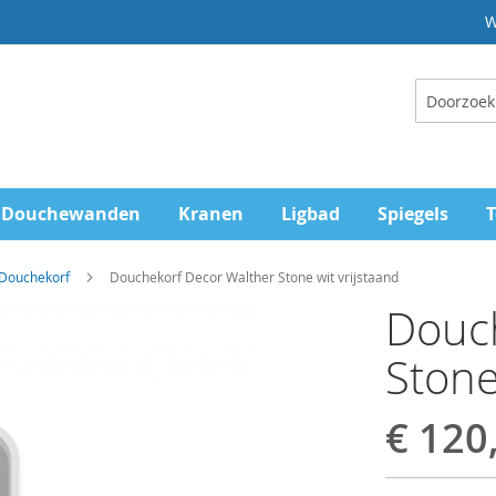
W
Zoeken
Douchewanden
Kranen
Ligbad
Spiegels
T
 Douchekorf
Douchekorf Decor Walther Stone wit vrijstaand
Douch
Stone
€ 120