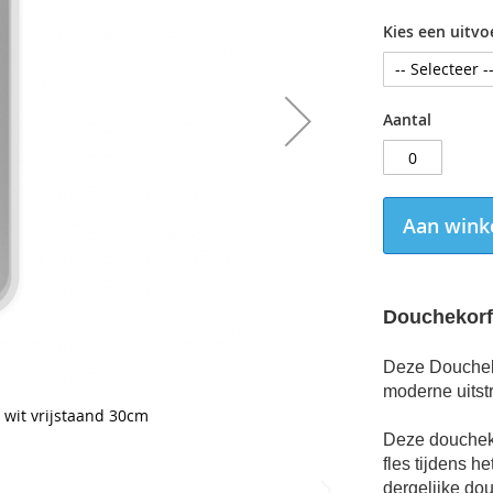
Kies een uitvo
Aantal
Aan wink
Douchekorf 
Deze Doucheko
moderne uitst
wit vrijstaand 30cm
Deze doucheko
fles tijdens h
dergelijke dou