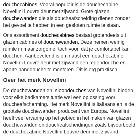
douchecabines
. Vooral populair is de
douchecabine
Novellini Louvre deur met zijwand
.
Grote glazen
douchewanden
die als doucheafscheiding dienen zonder
het gevoel te hebben in een gesloten ruimte te staan.
Ons assortiment
douchecabines
bestaat grotendeels uit
glazen cabines of
douchewanden
. Deze nemen weinig
ruimte in maar zorgen er toch voor dat je comfortabel kan
douchen. Aanbevelend is om naast een
douchecabine
Novellini Louvre deur met zijwand
een regendouche en
aparte handdouche te monteren. Dit is erg praktisch.
Over het merk Novellini
De
douchewanden
en
inloopdouches
van Novellini bieden
voor elke badkamersituatie wel een oplossing voor
doucheafscherming. Het merk Novellini is Italiaans en is de
grootste douchewanden producent van Europa. Novellini
heeft veel ervaring op het gebied in het maken van glazen
douchewanden en doucheafscheidingen zoals bijvoorbeeld
de douchecabine Novellini Louvre deur met zijwand.