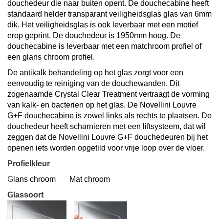
douchedeur die naar buiten opent. De douchecabine heeft
standaard helder transparant veiligheidsglas glas van 6mm
dik. Het veiligheidsglas is ook leverbaar met een motief
erop geprint. De douchedeur is 1950mm hoog. De
douchecabine is leverbaar met een matchroom profiel of
een glans chroom profiel.
De antikalk behandeling op het glas zorgt voor een
eenvoudig te reiniging van de douchewanden. Dit
zogenaamde
Crystal Clear Treatment
vertraagt de vorming
van kalk- en bacterien op het glas.
De Novellini Louvre
G+F douchecabine is zowel links als rechts te plaatsen. De
douchedeur heeft scharnieren met een liftsysteem, dat wil
zeggen dat de Novellini Louvre G+F douchedeuren bij het
openen iets worden opgetild voor vrije loop over de vloer.
Profielkleur
G
lans chroom Mat chroom
Glassoort