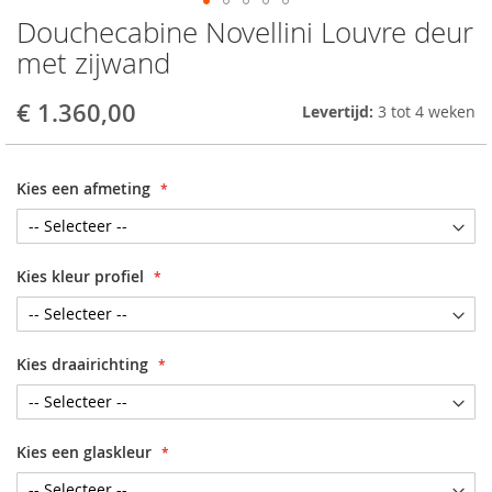
Douchecabine Novellini Louvre deur
Skip
to
met zijwand
the
beginning
€ 1.360,00
Levertijd:
3 tot 4 weken
of
the
images
gallery
Kies een afmeting
Kies kleur profiel
Kies draairichting
Kies een glaskleur