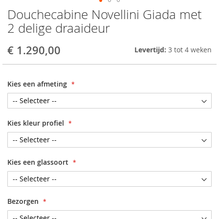
Douchecabine Novellini Giada met
Skip
to
2 delige draaideur
the
beginning
€ 1.290,00
Levertijd:
3 tot 4 weken
of
the
images
gallery
Kies een afmeting
Kies kleur profiel
Kies een glassoort
Bezorgen