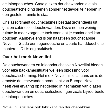
de
inloopdouches
.
Grote glazen
douchewanden
die als
doucheafscheiding dienen zonder het gevoel te hebben in
een gesloten ruimte te staan.
Ons assortiment
douchecabines
bestaat grotendeels uit
glazen cabines of
douchewanden
. Deze nemen weinig
ruimte in maar zorgen er toch voor dat je comfortabel kan
douchen. Aanbevelend is om naast een
douchecabine
Novellini Giada
een regendouche en aparte handdouche te
monteren. Dit is erg praktisch.
Over het merk Novellini
De
douchewanden
en
inloopdouches
van Novellini bieden
voor elke badkamersituatie wel een oplossing voor
doucheafscherming. Het merk Novellini is Italiaans en is de
grootste douchewanden producent van Europa. Novellini
heeft veel ervaring op het gebied in het maken van glazen
douchewanden en doucheafscheidingen zoals bijvoorbeeld
de
inloopdouches
.
Novellini is tevens ook fabrikant van
douchebakken
,