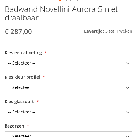
Badwand Novellini Aurora 5 niet
Skip
to
draaibaar
the
beginning
€ 287,00
Levertijd:
3 tot 4 weken
of
the
images
gallery
Kies een afmeting
Kies kleur profiel
Kies glassoort
Bezorgen