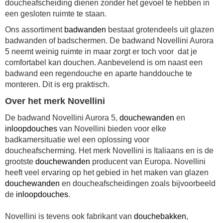
doucheafscheiding dienen zonder het gevoel te hebben in
een gesloten ruimte te staan.
Ons assortiment
badwanden
bestaat grotendeels uit glazen
badwanden of badschermen. De
badwand Novellini Aurora
5
neemt weinig ruimte in maar zorgt er toch voor dat je
comfortabel kan douchen. Aanbevelend is om naast een
badwand een regendouche en aparte handdouche te
monteren. Dit is erg praktisch.
Over het merk Novellini
De
badwand Novellini Aurora 5
,
douchewanden
en
inloopdouches
van Novellini bieden voor elke
badkamersituatie wel een oplossing voor
doucheafscherming. Het merk Novellini is Italiaans en is de
grootste
douchewanden
producent van Europa. Novellini
heeft veel ervaring op het gebied in het maken van glazen
douchewanden
en doucheafscheidingen zoals bijvoorbeeld
de
inloopdouches
.
Novellini is tevens ook fabrikant van
douchebakken
,