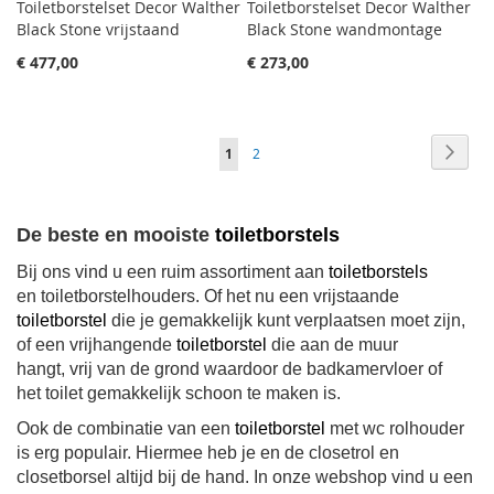
Toiletborstelset Decor Walther
Toiletborstelset Decor Walther
Black Stone vrijstaand
Black Stone wandmontage
€ 477,00
€ 273,00
Pagina
Pagin
Volge
Je
Pagina
1
2
leest
momenteel
De beste en mooiste
toiletborstels
pagina
Bij ons vind u een ruim assortiment aan
toiletborstels
en toiletborstelhouders. Of het nu een vrijstaande
toiletborstel
die je gemakkelijk kunt verplaatsen moet zijn,
of een vrijhangende
toiletborstel
die aan de muur
hangt, vrij van de grond waardoor de badkamervloer of
het toilet gemakkelijk schoon te maken is.
Ook de combinatie van een
toiletborstel
met wc rolhouder
is erg populair. Hiermee heb je en de closetrol en
closetborsel altijd bij de hand. In onze webshop vind u een