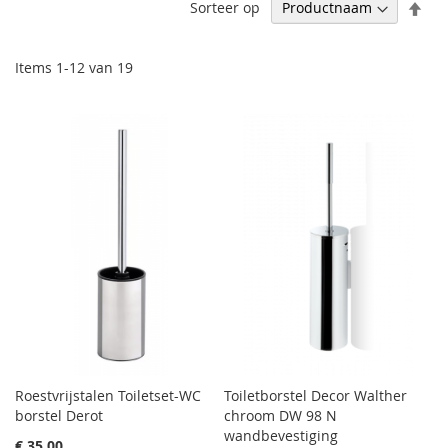
Afl
Sorteer op
sor
Items
1
-
12
van
19
Roestvrijstalen Toiletset-WC
Toiletborstel Decor Walther
borstel Derot
chroom DW 98 N
wandbevestiging
€ 35,00