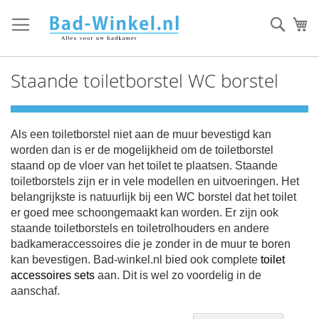
Ga
direct
Zoek
Mi
door
naar
de
Staande toiletborstel WC borstel
inhoud
Als een toiletborstel niet aan de muur bevestigd kan
worden dan is er de mogelijkheid om de toiletborstel
staand op de vloer van het toilet te plaatsen. Staande
toiletborstels zijn er in vele modellen en uitvoeringen. Het
belangrijkste is natuurlijk bij een WC borstel dat het toilet
er goed mee schoongemaakt kan worden. Er zijn ook
staande toiletborstels en toiletrolhouders en andere
badkameraccessoires die je zonder in de muur te boren
kan bevestigen.
Bad-winkel.nl bied ook complete
toilet
accessoires sets
aan. Dit is wel zo voordelig in de
aanschaf.