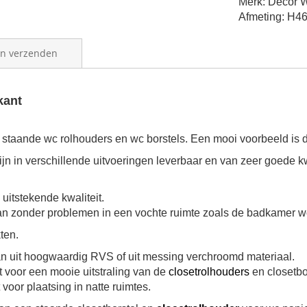
Merk: Decor W
Afmeting: H46
en verzenden
kant
n staande wc rolhouders en wc borstels. Een mooi voorbeeld is
zijn in verschillende uitvoeringen leverbaar en van zeer goede k
uitstekende kwaliteit.
an zonder problemen in een vochte ruimte zoals de badkamer w
ten.
n uit hoogwaardig RVS of uit messing verchroomd materiaal.
 voor een mooie uitstraling van de
closetrolhouders
en closetbo
t voor plaatsing in natte ruimtes.