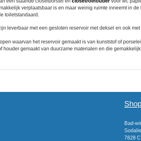
van een staande closetborstel en
closetrolhouder
voor wc papie
t makkelijk verplaatsbaar is en maar weinig ruimte inneemt in de 
e toiletstandaard.
ijn leverbaar met een gesloten reservoir met deksel en ook met
kopen waarvan het reservoir gemaakt is van kunststof of porsele
f houder gemaakt van duurzame materialen en die gemakkelijk t
Shop
Bad-win
Sodalie
7828 