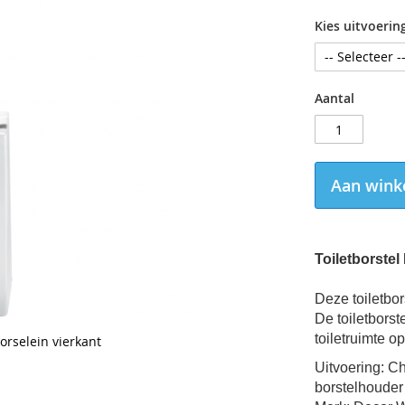
Kies uitvoerin
Aantal
Aan wink
Toiletborste
Deze toiletbor
De t
oiletborst
toiletruimte o
orselein vierkant
Uitvoering:
Ch
borstelhouder