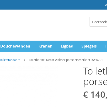
W
Zoeken
Douchewanden
Kranen
Ligbad
Spiegels
T
Toiletstandaard
Toiletborstel Decor Walther porselein vierkant DW 6201
Toile
porse
€ 140