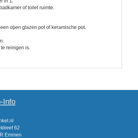
r in 1.
badkamer of toilet ruimte.
 een open glazen pot of keramische pot.
in.
e reinigen is.
-Info
kel.nl
tdreef 62
CR Emmen