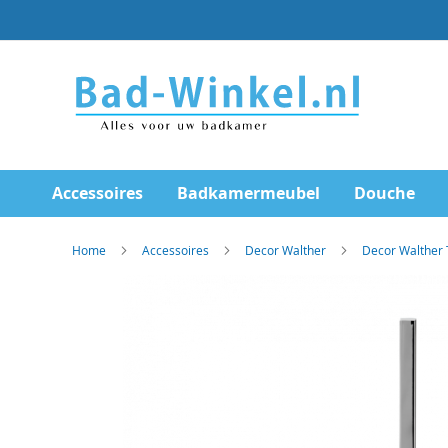
Ga
direct
door
naar
de
inhoud
Accessoires
Badkamermeubel
Douche
Home
Accessoires
Decor Walther
Decor Walther 
Skip
to
the
end
of
the
images
gallery