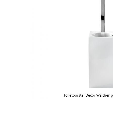
Toiletborstel Decor Walther p
Skip
to
the