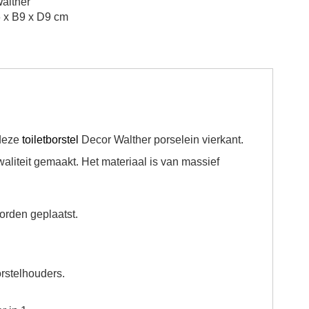
alther
 x B9 x D9 cm
 deze
toiletborstel
Decor Walther porselein vierkant.
waliteit gemaakt. Het materiaal is van massief
orden geplaatst.
rstelhouders.