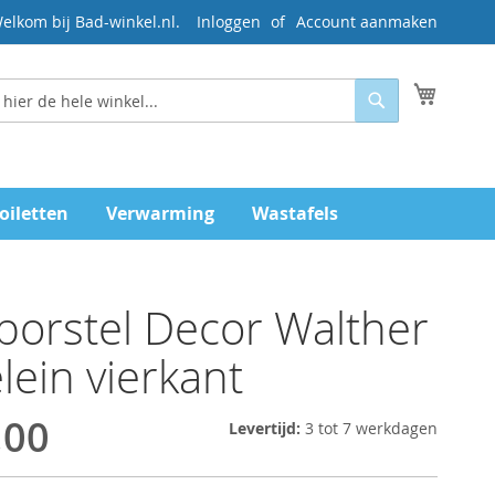
elkom bij Bad-winkel.nl.
Inloggen
Account aanmaken
Mijn wi
Zoeken
oiletten
Verwarming
Wastafels
tborstel Decor Walther
lein vierkant
,00
Levertijd:
3 tot 7 werkdagen