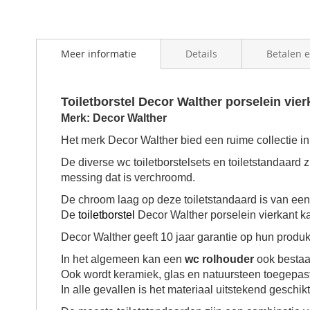
beginning
of
the
images
Meer informatie
Details
Betalen 
gallery
Toiletborstel Decor Walther porselein vier
Merk: Decor Walther
Het merk Decor Walther bied een ruime collectie i
De diverse wc toiletborstelsets en toiletstandaard 
messing dat is verchroomd.
De chroom laag op deze toiletstandaard is van een 
De
toiletborstel
Decor Walther porselein vierkant k
Decor Walther geeft 10 jaar garantie op hun produk
In het algemeen kan een
wc rolhouder
ook bestaa
Ook wordt keramiek, glas en natuursteen toegepast
In alle gevallen is het materiaal uitstekend geschik