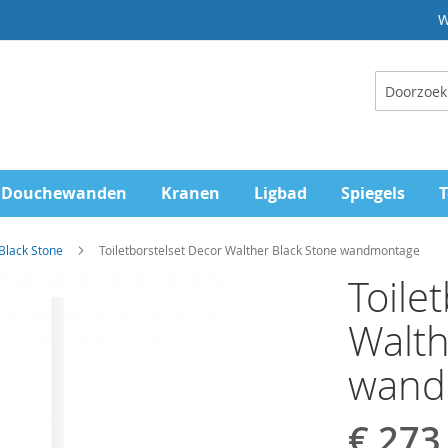
W
Zoeken
Douchewanden
Kranen
Ligbad
Spiegels
T
Black Stone
Toiletborstelset Decor Walther Black Stone wandmontage
Toile
Walth
wand
€ 273