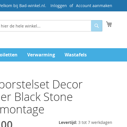
elkom bij Bad-winkel.nl.
Inloggen
Account aanmaken
Mijn wi
Zoeken
oiletten
Verwarming
Wastafels
tborstelset Decor
er Black Stone
montage
,00
Levertijd:
3 tot 7 werkdagen