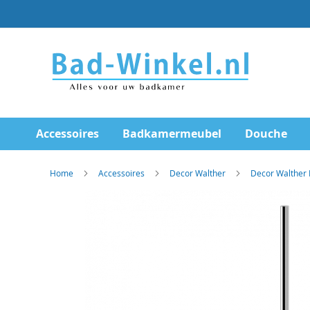
Ga
direct
door
naar
de
inhoud
Accessoires
Badkamermeubel
Douche
Home
Accessoires
Decor Walther
Decor Walther 
Skip
to
the
end
of
the
images
gallery