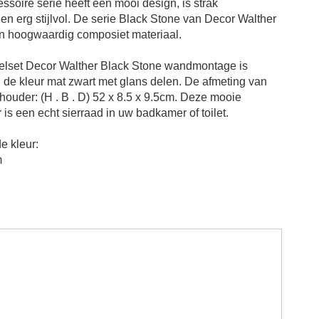
soire serie heeft een mooi design, is strak
n erg stijlvol. De serie Black Stone van Decor Walther
n hoogwaardig composiet materiaal.
telset Decor Walther Black Stone wandmontage is
n de kleur mat zwart met glans delen. De a
fmeting van
lhouder
: (H . B . D)
52 x 8.5 x 9.5cm
.
Deze mooie
r is een echt sierraad in uw badkamer of toilet.
e kleur:
m