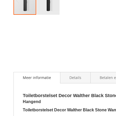
Skip
to
the
beginning
of
the
images
gallery
Meer informatie
Details
Betalen 
Toiletborstelset Decor Walther Black St
Hangend
Toiletborstelset Decor Walther Black Stone W