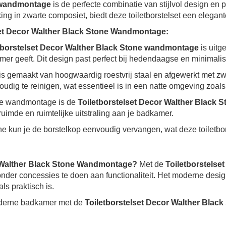
e wandmontage
is de perfecte combinatie van stijlvol design en p
ing in zwarte composiet, biedt deze toiletborstelset een elegan
set Decor Walther Black Stone Wandmontage:
tborstelset Decor Walther Black Stone wandmontage
is uitg
mer geeft. Dit design past perfect bij hedendaagse en minimalist
t is gemaakt van hoogwaardig roestvrij staal en afgewerkt met zw
oudig te reinigen, wat essentieel is in een natte omgeving zoal
de wandmontage is de
Toiletborstelset Decor Walther Black S
ruimde en ruimtelijke uitstraling aan je badkamer.
ëne kun je de borstelkop eenvoudig vervangen, wat deze toiletbo
r Walther Black Stone Wandmontage?
Met de
Toiletborstels
zonder concessies te doen aan functionaliteit. Het moderne de
ls praktisch is.
oderne badkamer met de
Toiletborstelset Decor Walther Bla