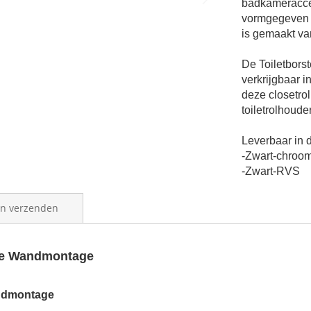
badkameracces
vormgegeven e
is gemaakt
va
De Toiletbors
verkrijgbaar i
deze
closetro
toiletrolhoude
Leverbaar in d
-Zwart-chroo
-Zwart-RVS
en verzenden
one Wandmontage
andmontage