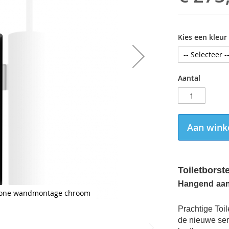
Kies een kleur
Aantal
Aan wink
Toiletbors
Hangend
aa
 Stone wandmontage chroom
Prachtige Toi
de nieuwe ser