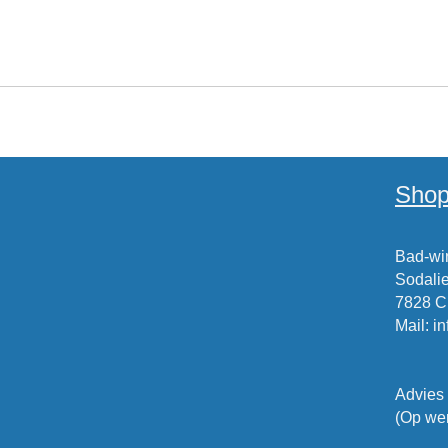
Shop
Bad-win
Sodalie
7828 
Mail
:
i
Advies
(Op wer