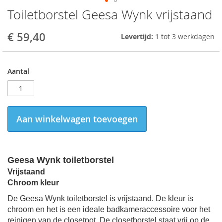
Toiletborstel Geesa Wynk vrijstaand
Skip
to
the
€ 59,40
Levertijd:
1 tot 3 werkdagen
beginning
of
the
Aantal
images
gallery
Aan winkelwagen toevoegen
Geesa Wynk toiletborstel
Vrijstaand
Chroom kleur
De Geesa Wynk toiletborstel is vrijstaand. De kleur is
chroom en het is een ideale badkameraccessoire voor het
reinigen van de closetpot. De closetborstel staat vrij op de