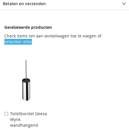
Betalen en verzenden
Gerelateerde producten
Check items om aan winkelwagen toe te voegen of
selecteer alles
Toiletborstel Geesa
Aan
Wynk
winkelwagen
wandhangend
toevoegen