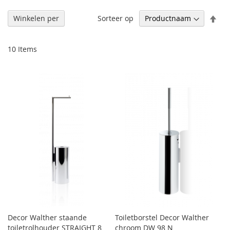
Afl
Sorteer op
Winkelen per
sor
10
Items
Decor Walther staande
Toiletborstel Decor Walther
toiletrolhouder STRAIGHT 8
chroom DW 98 N