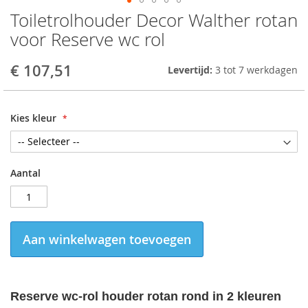
Toiletrolhouder Decor Walther rotan
Skip
to
voor Reserve wc rol
the
beginning
€ 107,51
Levertijd:
3 tot 7 werkdagen
of
the
images
gallery
Kies kleur
Aantal
Aan winkelwagen toevoegen
Reserve wc-rol houder rotan rond in 2 kleuren