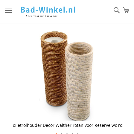
Ga
direct
Zoek
Mi
door
naar
de
inhoud
Skip
to
the
end
of
the
images
gallery
Toiletrolhouder Decor Walther rotan voor Reserve wc rol