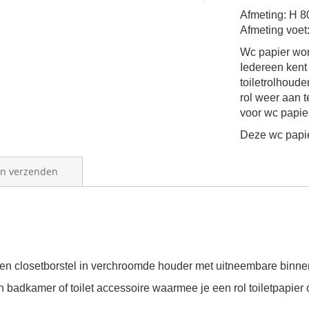
Afmeting: H 8
Afmeting voet
Wc papier wor
Iedereen kent 
toiletrolhoud
rol weer aan t
voor wc papier
Deze wc papie
en verzenden
 een closetborstel in verchroomde houder met uitneembare binne
en badkamer of toilet accessoire waarmee je een rol toiletpapie