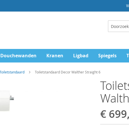
W
Zoeken
Douchewanden
Kranen
Ligbad
Spiegels
T
Toiletstandaard
Toiletstandaard Decor Walther Straight 6
Toile
Walth
€ 699