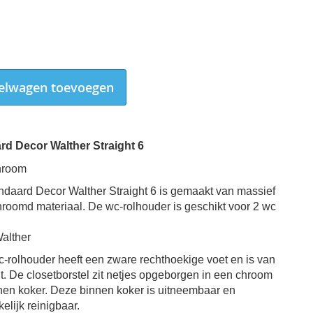
elwagen toevoegen
rd Decor Walther Straight 6
hroom
andaard Decor Walther Straight 6 is gemaakt van massief
roomd materiaal. De wc-rolhouder is geschikt voor 2 wc
alther
-rolhouder heeft een zware rechthoekige voet en is van
Toiletstandaard Decor Walther Straight 6
t. De closetborstel zit netjes opgeborgen in een chroom
nen koker.
Deze binnen koker is uitneembaar en
lijk reinigbaar.