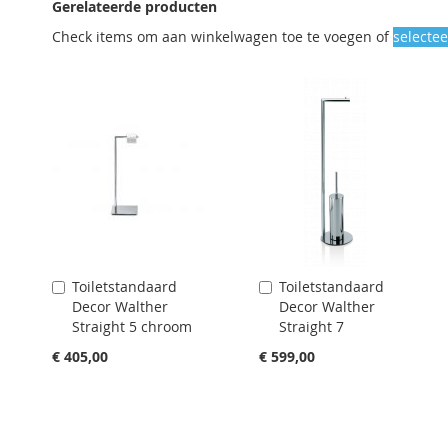
Gerelateerde producten
Check items om aan winkelwagen toe te voegen of
selectee
Toiletstandaard
Toiletstandaard
Aan
Aan
Decor Walther
Decor Walther
winkelwagen
winkelwagen
Straight 5 chroom
Straight 7
toevoegen
toevoegen
€ 405,00
€ 599,00