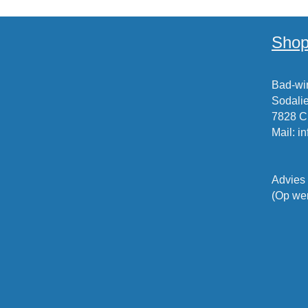
Shop
Bad-win
Sodalie
7828 
Mail
:
i
Advies
(Op wer