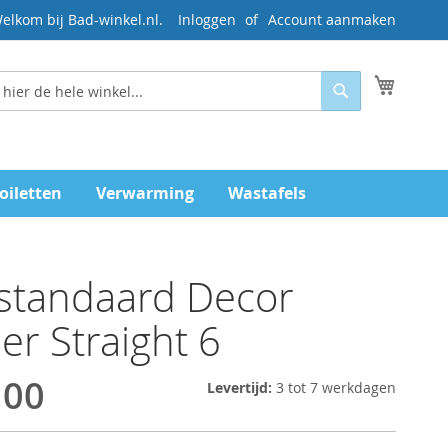
elkom bij Bad-winkel.nl.
Inloggen
Account aanmaken
Mijn wi
Zoeken
oiletten
Verwarming
Wastafels
tstandaard Decor
er Straight 6
,00
Levertijd:
3 tot 7 werkdagen