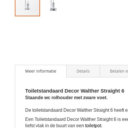
Skip
to
the
beginning
of
the
images
gallery
Meer informatie
Details
Betalen 
Toiletstandaard Decor Walther Straight 6
Staande wc rolhouder met zware voet.
De toiletstandaard Decor Walther Straight 6 heeft
Een Toiletstandaard Decor Walther Straight 6 is e
liefst vlak in de buurt van een
toiletpot
.