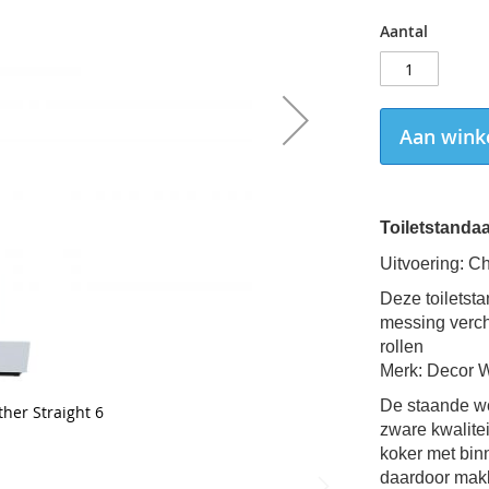
Aantal
Aan wink
Toiletstandaa
Uitvoering: C
Deze toiletst
messing verch
rollen
Merk: Decor W
De staande wc
her Straight 6
zware kwalitei
koker met bin
daardoor makke