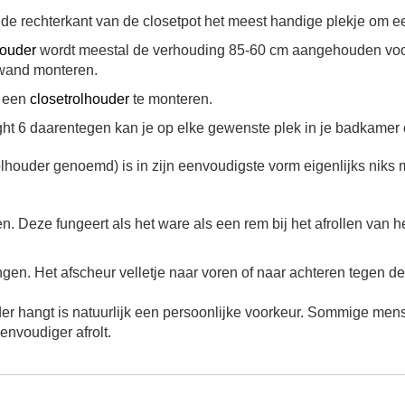
de rechterkant van de closetpot het meest handige plekje om 
houder
wordt meestal de verhouding 85-60 cm aangehouden voor
erwand monteren.
m een
closetrolhouder
te monteren.
ght 6 daarentegen kan je op elke gewenste plek in je badkamer of
lhouder genoemd) is in zijn eenvoudigste vorm eigenlijks niks m
n. Deze fungeert als het ware als een rem bij het afrollen van 
angen.
Het afscheur velletje naar voren of naar achteren tegen d
er hangt is natuurlijk een persoonlijke voorkeur. Sommige mens
envoudiger afrolt.