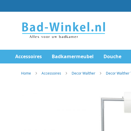
Ga
direct
door
naar
de
inhoud
Accessoires
Badkamermeubel
Douche
Home
Accessoires
Decor Walther
Decor Walther 
Skip
to
the
end
of
the
images
gallery