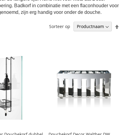
ering. Badkorf in combinatie met een flaconhouder voor
enoemd, zijn erg handig voor onder de douche.
Aflopen
Sorteer op
sortere
er Douchekorf dubbel
Douchekorf Decor Walther DW