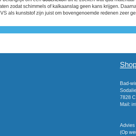
aten zodat schimmels of kalkaanslag geen kans krijgen. Daarna
 RVS als kunststof zijn juist om bovengenoemde redenen zeer ge
Shop
Bad-win
Sodalie
7828 
Mail
:
i
Advies
(Op wer