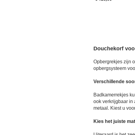
Aan winkelwagen toevoegen
Aan winkelwagen toevoegen
Aan winkelwagen toevoegen
Douchekorf voo
Opbergrekjes zijn o
opbergsysteem vo
Verschillende soo
Badkamerrekjes kun
ook verkrijgbaar in
metaal. Kiest u voo
Kies het juiste mat
Uiteraard is het ze