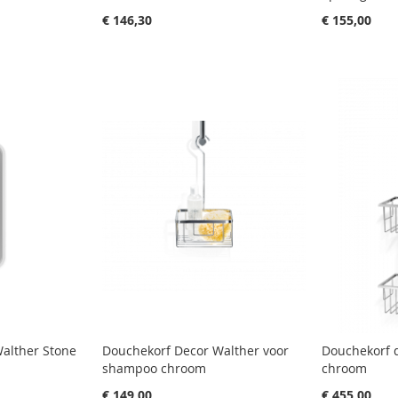
€ 146,30
€ 155,00
alther Stone
Douchekorf Decor Walther voor
Douchekorf 
shampoo chroom
chroom
€ 149,00
€ 455,00