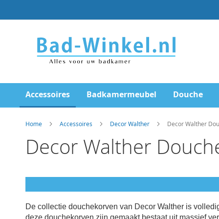
Ga
direct
door
naar
de
inhoud
Accessoires
Badkamermeubel
Douche
Home
Accessoires
Decor Walther
Decor Walther Dou
Decor Walther Douch
De collectie douchekorven van Decor Walther is volledi
deze douchekorven zijn gemaakt bestaat uit massief verc