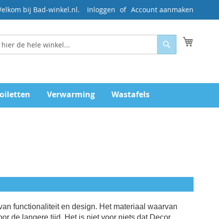
elkom bij Bad-winkel.nl.
Inloggen
Account aanmaken
Mijn wi
Zoeken
oiletten
Verwarming
Wastafels
an functionaliteit en design.
Het materiaal waarvan
de langere tijd. Het is niet voor niets dat Decor