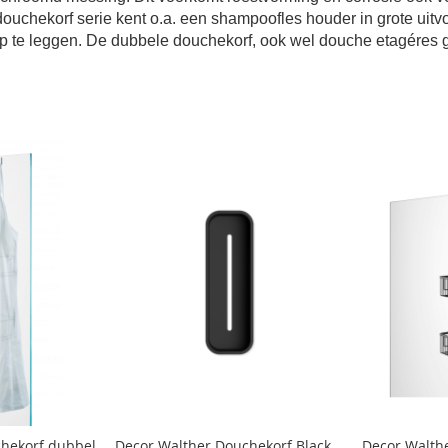
uchekorf serie kent o.a. een shampoofles houder in grote uitvo
 te leggen. De dubbele douchekorf, ook wel douche etagéres g
chekorf dubbel
Decor Walther Douchekorf Black
Decor Walth