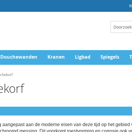
W
Zoeken
Douchewanden
Kranen
Ligbad
Spiegels
T
chekorf
ekorf
g aangepast aan de moderne eisen van deze tijd op het gebied v
hroomd messing. Dit voorkomt roestvorming en corrosie ook voor 