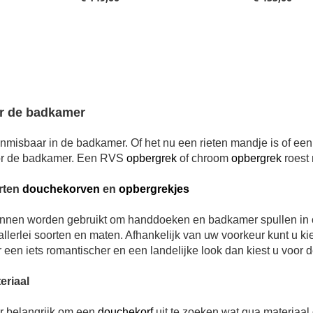
r de badkamer
nmisbaar in de badkamer. Of het nu een rieten mandje is of een
or de badkamer. Een RVS
opbergrek
of chroom
opbergrek
roest 
rten
douchekorven
en
opbergrekjes
nen worden gebruikt om handdoeken en badkamer spullen in op
 allerlei soorten en maten. Afhankelijk van uw voorkeur kunt u 
r een iets romantischer en een landelijke look dan kiest u voor 
eriaal
er belangrijk om een
douchekorf
uit te zoeken wat qua materiaal