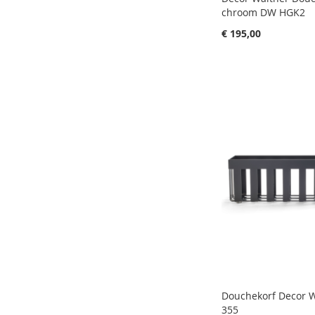
chroom DW HGK2
€ 195,00
Aan winkelwagen toevoegen
Aan winkelwagen toevoegen
Aan winkelwagen toevoegen
Aan winkelwagen toevoegen
Douchekorf Decor 
355