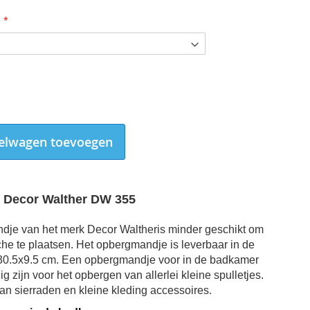
elwagen toevoegen
 Decor Walther DW 355
dje van het merk Decor Waltheris minder geschikt om
he te plaatsen. Het opbergmandje is leverbaar in de
30.5x9.5 cm
. Een opbergmandje voor in de badkamer
Douchekorf Decor Walther DW 355 mat wit
g zijn voor het opbergen van allerlei kleine spulletjes.
an sierraden en kleine kleding accessoires.