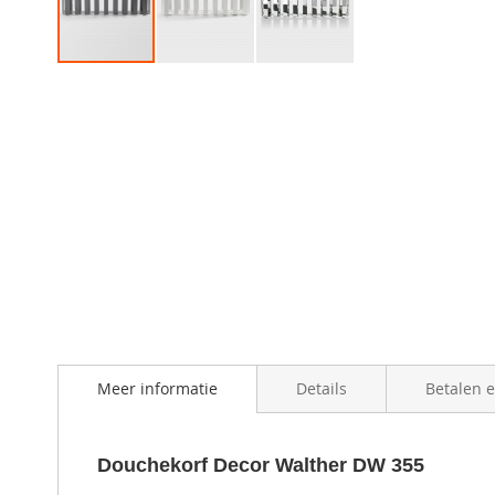
Skip
to
the
beginning
of
the
images
gallery
Meer informatie
Details
Betalen 
Douchekorf Decor Walther DW 355