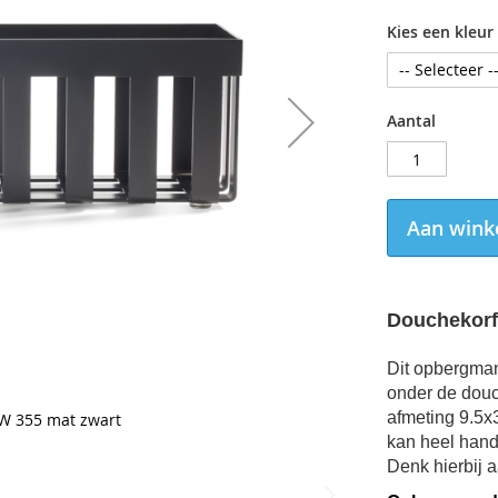
Kies een kleur
Aantal
Aan wink
Douchekorf
Dit opbergman
onder de douc
afmeting
9.5x
W 355 mat zwart
kan heel handi
Denk hierbij a