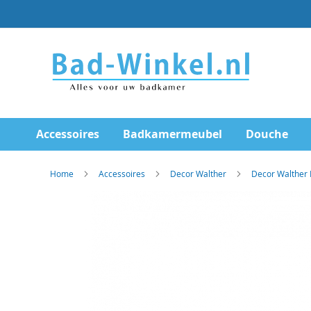
Ga
direct
door
naar
de
inhoud
Accessoires
Badkamermeubel
Douche
Home
Accessoires
Decor Walther
Decor Walther
Skip
to
the
end
of
the
images
gallery