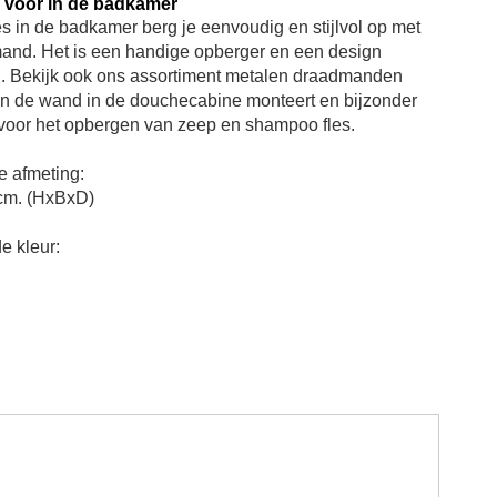
voor in de badkamer
es in de badkamer berg je eenvoudig en stijlvol op met
nd. Het is een handige opberger en een design
. Bekijk ook ons assortiment metalen draadmanden
an de wand in de douchecabine monteert en bijzonder
n voor het opbergen van zeep en shampoo fles.
e afmeting:
 cm. (HxBxD)
e kleur: