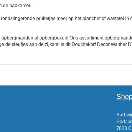
n de badkamer.
rondslingerende prulletjes meer op het planchet of wastafel in
 opbergmanden of opbergboxen! Ons assortiment opbergmanden 
e de sleufjes aan de zijkant, is dit Douchekorf Decor Walther 
Shop
Bad-win
Sodalie
7828 