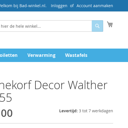
elkom bij Bad-winkel.nl.
Inloggen
Account aanmaken
Mijn wi
Zoeken
oiletten
Verwarming
Wastafels
ekorf Decor Walther
55
,00
Levertijd:
3 tot 7 werkdagen