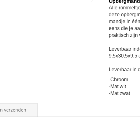
Opbergmand 
Alle rommeltj
deze opbergma
mandje in één
eens die je a
praktisch zij
L
everbaar ind
9.5x30.5x9.5
Leverbaar in d
-Chroom
-Mat wit
-Mat zwat
en verzenden