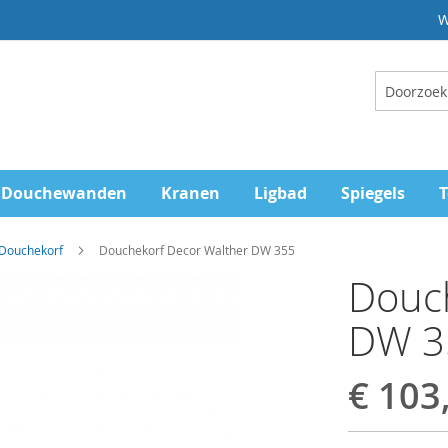
W
Zoeken
Douchewanden
Kranen
Ligbad
Spiegels
T
 Douchekorf
Douchekorf Decor Walther DW 355
Douch
DW 3
€ 103