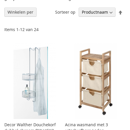
Afl
Sorteer op
Winkelen per
sor
Items
1
-
12
van
24
Decor Walther Douchekorf
Acina wasmand met 3