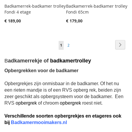
Badkamerrek-badkamer trolley
Badkamerrek-badkamer trolley
Fondi 4 etage
Fondi 65cm
€ 189,00
€ 179,00
Pagina
Pagin
Volge
Je
Pagina
1
2
leest
B
adkamerrekje of
badkamertrolley
momenteel
Opbergrekken voor de badkamer
pagina
Opbergrekjes zijn onmisbaar in de badkamer. Of het nu
een rieten mandje is of een RVS opberg rek, beiden zijn
zeer geschikt als opbergsysteem voor de badkamer. Een
RVS
opbergrek
of chroom
opbergrek
roest niet.
Verschillende soorten
opbergrekjes
en etageres ook
bij
Badkamermooimakers.nl