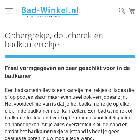
Ga
direct
Zoek
Mi
door
naar
de
Opbergrekje, doucherek en
inhoud
badkamerrekje
Fraai vormgegeven
en zeer geschikt voor in de
badkamer
.
Een badkamertrolley is een karretje met rekjes of lades die
of op pootjes staan maar eventueel ook verrijdbaar zijn.
Het voordeel hiervan is dat je het badkamerrekje op elke
plek in de badkamer neer kan zetten. Een badkamerrek of
badkamertrolley bied veel opbergruimte voor toiletspullen
en handdoeken. Altijd alles overzichtelijk bij de hand en
omdat het
badkamerrekje
vrijstaand is hoef je g
een
gaatjes te boren in uw mooie tegelwand.