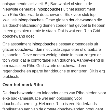
ontspannende activiteit. Bij Bad-winkel.nl vindt u de
nieuwste generatie
inloopdouches
uit het assortiment
van
Riho Grid zwarte douchewand
. Stuk voor stuk top
kwaliteit
inloopdouches
. Grote glazen
douchewanden
die
als doucheafscheiding dienen zonder het gevoel te hebben
in een gesloten ruimte te staan. Dat is wat een
Riho Grid
douchewand doet.
Ons assortiment
inloopdouches
bestaat grotendeels uit
glazen
douchewanden
met vaste zijpanelen of draaibare
zijpanelen. Deze nemen weinig ruimte in maar zorgen er
toch voor dat je comfortabel kan douchen. Aanbevelend is
om naast een
Riho Grid
zwarte douchewand een
regendouche en aparte handdouche te monteren. Dit is erg
praktisch.
Over het merk Riho
De
douchewanden
en inloopdouches van Riho bieden voor
elke badkamersituatie wel een oplossing voor
doucheafscherming. Het merk Riho is een Nederlands
fabrikaat en een van de grotere douchewanden producent