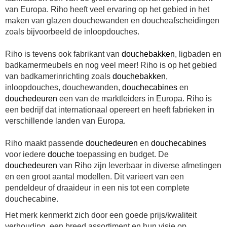
van Europa. Riho heeft veel ervaring op het gebied in het
maken van glazen douchewanden en doucheafscheidingen
zoals bijvoorbeeld de inloopdouches.
Riho is tevens ook fabrikant van
douchebakken
, ligbaden en
badkamermeubels en nog veel meer! Riho is op het gebied
van badkamerinrichting zoals
douchebakken
,
inloopdouches, douchewanden,
douchecabines
en
douchedeuren
een van de marktleiders in Europa. Riho is
een bedrijf dat internationaal opereert en heeft fabrieken in
verschillende landen van Europa.
Riho maakt passende
douchedeuren
en
douchecabines
voor iedere
douche
toepassing en budget. De
douchedeuren
van Riho zijn leverbaar in diverse afmetingen
en een groot aantal modellen. Dit varieert van een
pendeldeur of draaideur in een nis tot een complete
douchecabine.
Het merk kenmerkt zich door een goede prijs/kwaliteit
verhouding, een breed assortiment en hun visie op