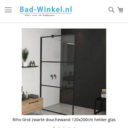
Ga
direct
Zoek
Mi
door
naar
de
inhoud
Skip
to
the
end
of
the
images
gallery
Riho Grid zwarte douchewand 120x200cm helder glas