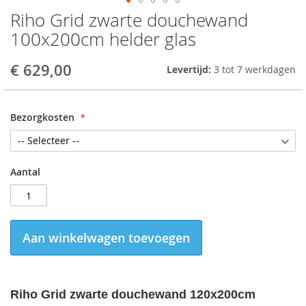
Riho Grid zwarte douchewand
Skip
to
100x200cm helder glas
the
beginning
€ 629,00
Levertijd:
3 tot 7 werkdagen
of
the
images
gallery
Bezorgkosten
Aantal
Aan winkelwagen toevoegen
Riho Grid zwarte douchewand 120x200cm