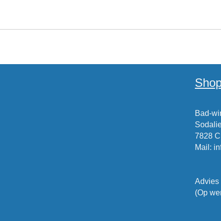
Shop
Bad-win
Sodalie
7828 
Mail
:
i
Advies
(Op wer