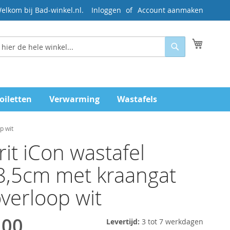
elkom bij Bad-winkel.nl.
Inloggen
Account aanmaken
Mijn wi
Zoeken
oiletten
Verwarming
Wastafels
p wit
it iCon wastafel
8,5cm met kraangat
verloop wit
,00
Levertijd:
3 tot 7 werkdagen