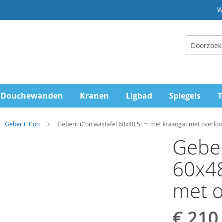
W
Zoeken
Douchewanden
Kranen
Ligbad
Spiegels
T
Geberit iCon
Geberit iCon wastafel 60x48,5cm met kraangat met overloo
Geber
60x4
met o
€ 210