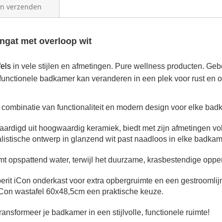
en verzenden
ngat met overloop wit
els
in vele stijlen en afmetingen. Pure wellness producten. G
n functionele badkamer kan veranderen in een plek voor rust en
 combinatie van functionaliteit en modern design voor elke bad
vaardigd uit hoogwaardig keramiek, biedt met zijn afmetingen vo
listische ontwerp in glanzend wit past naadloos in elke badkamer
t opspattend water, terwijl het duurzame, krasbestendige opper
rit iCon onderkast voor extra opbergruimte en een gestroomlij
iCon wastafel 60x48,5cm
een praktische keuze.
nsformeer je badkamer in een stijlvolle, functionele ruimte!