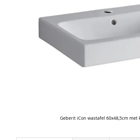
Geberit iCon wastafel 60x48,5cm met 
Skip
to
the