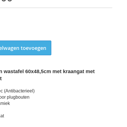
elwagen toevoegen
n wastafel 60x48,5cm met kraangat met
t
c (Antibacterieel)
oor plugbouten
amiek
at