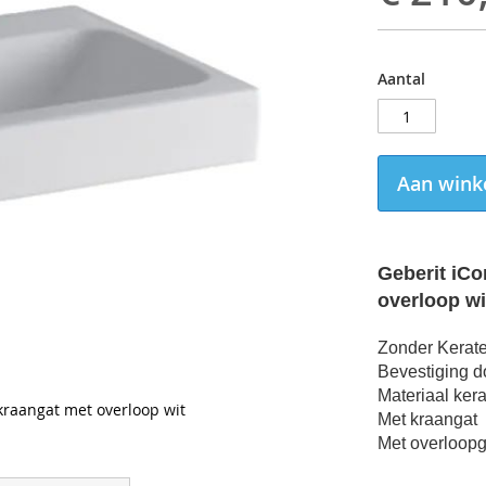
Aantal
Aan wink
Geberit iCo
overloop wi
Zonder Kerate
Bevestiging d
Materiaal ker
kraangat met overloop wit
Met kraangat
Met overloopg