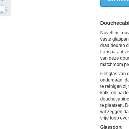
Douchecabi
Novellini Lou
vaste glaspan
draaideuren d
transparant v
van deze d
ou
matchroom prof
Het glas van
ondergaan, da
te reinigen z
kalk- en bacte
douchecabine 
te plaatsen. 
wil zeggen da
vrije loop over
Glassoort