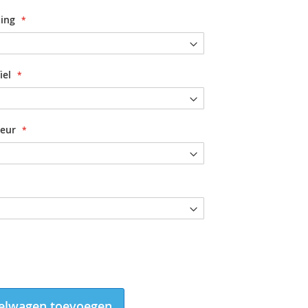
ting
iel
leur
Douchecabine Novellini Louvre A Glas met motief
elwagen toevoegen