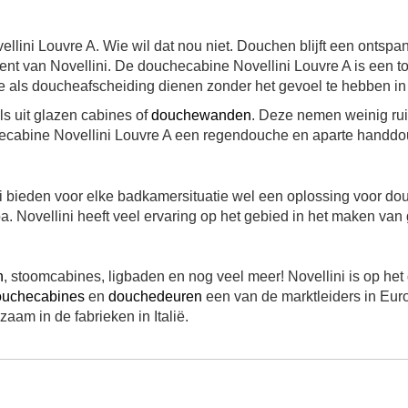
ini Louvre A. Wie wil dat nou niet. Douchen blijft een ontspanne
ment van Novellini. De douchecabine Novellini Louvre A is een to
e als doucheafscheiding dienen zonder het gevoel te hebben in 
s uit glazen cabines of
douchewanden
. Deze nemen weinig rui
abine Novellini Louvre A een regendouche en aparte handdouch
i bieden voor elke badkamersituatie wel een oplossing voor dou
. Novellini heeft veel ervaring op het gebied in het maken 
n
, stoomcabines, ligbaden en nog veel meer! Novellini is op he
ouchecabines
en
douchedeuren
een van de marktleiders in Europ
am in de fabrieken in Italië.