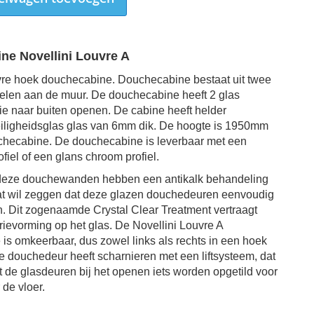
ne Novellini Louvre A
vre hoek douchecabine. Douchecabine bestaat uit twee
elen aan de muur. De douchecabine heeft 2 glas
ie naar buiten openen. De cabine heeft helder
eiligheidsglas glas van 6mm dik. De
hoogte is 1950mm
checabine. De douchecabine is leverbaar met een
iel of een glans chroom profiel.
 deze douchewanden hebben een antikalk behandeling
t wil zeggen dat deze glazen douchedeuren eenvoudig
ijn. Dit zogenaamde
Crystal Clear Treatment v
ertraagt
rievorming op het glas.
De Novellini Louvre A
is omkeerbaar, dus zowel links als rechts in een hoek
De douchedeur heeft scharnieren met een liftsysteem, dat
t de glasdeuren bij het openen iets worden opgetild voor
 de vloer.