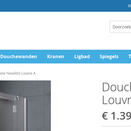
W
Zoeken
Douchewanden
Kranen
Ligbad
Spiegels
T
ne Novellini Louvre A
Douch
Louvr
€ 1.3