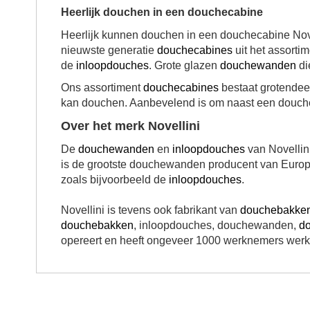
Heerlijk douchen in een douchecabine
Heerlijk kunnen douchen in een douchecabine Novell
nieuwste generatie
douchecabines
uit het assorti
de
inloopdouches
.
Grote glazen
douchewanden
di
Ons assortiment
douchecabines
bestaat grotendeel
kan douchen. Aanbevelend is om naast een douchec
Over het merk Novellini
De
douchewanden
en
inloopdouches
van Novellin
is de grootste douchewanden producent van Europa
zoals bijvoorbeeld de
inloopdouches
.
Novellini is tevens ook fabrikant van
douchebakke
douchebakken
, inloopdouches, douchewanden,
d
opereert en heeft ongeveer 1000 werknemers werkza