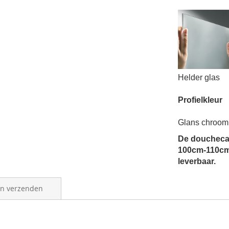
Helder gl
Profielkleur
Glans chro
De douchecab
100cm-110cm.
leverbaar.
en verzenden