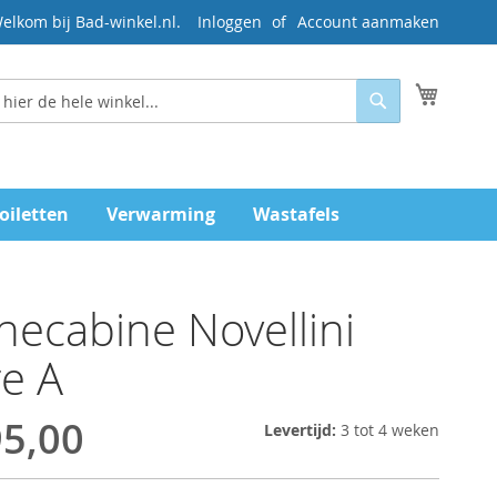
elkom bij Bad-winkel.nl.
Inloggen
Account aanmaken
Mijn wi
Zoeken
oiletten
Verwarming
Wastafels
ecabine Novellini
e A
95,00
Levertijd:
3 tot 4 weken