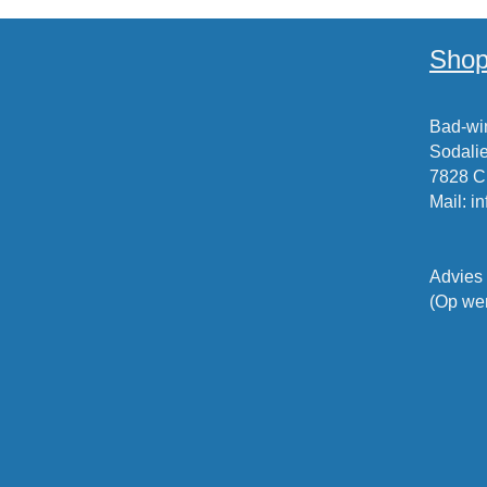
Shop
Bad-win
Sodalie
7828 
Mail
:
i
Advies
(Op wer