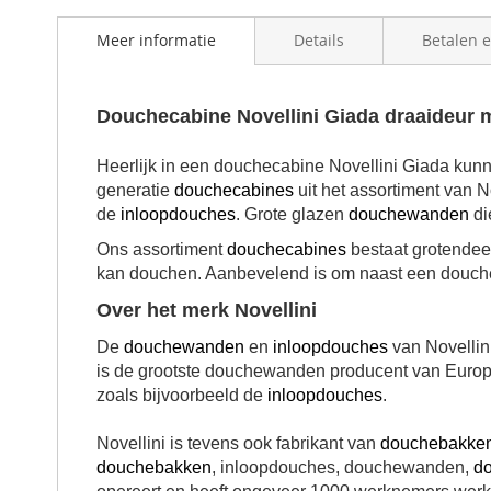
Meer informatie
Details
Betalen 
Douchecabine Novellini Giada draaideur 
Heerlijk in een douchecabine Novellini Giada kunne
generatie
douchecabines
uit het assortiment van N
de
inloopdouches
.
Grote glazen
douchewanden
di
Ons assortiment
douchecabines
bestaat grotendeel
kan douchen. Aanbevelend is om naast een
douch
Over het merk Novellini
De
douchewanden
en
inloopdouches
van Novellin
is de grootste douchewanden producent van Europa
zoals bijvoorbeeld de
inloopdouches
.
Novellini is tevens ook fabrikant van
douchebakke
douchebakken
, inloopdouches, douchewanden,
d