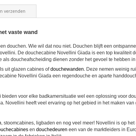
en verzenden
met vaste wand
n douchen. Wie wil dat nou niet. Douchen blijft een ontspannend
ovellini. De
douchecabine Novellini Giada
is een top kwaliteit 
e als doucheafscheiding dienen zonder het gevoel te hebben in 
s uit glazen cabines of
douchewanden
. Deze nemen weinig rui
ecabine Novellini Giada
een regendouche en aparte handdouche 
i bieden voor elke badkamersituatie wel een oplossing voor dou
. Novellini heeft veel ervaring op het gebied in het maken 
n
, stoomcabines, ligbaden en nog veel meer! Novellini is op he
ouchecabines
en
douchedeuren
een van de marktleiders in Europ