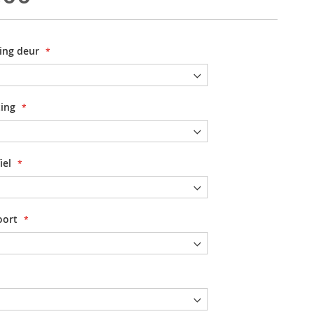
ting deur
ting
iel
oort
Douchecabine Novellini Giada draaideur met vaste wand