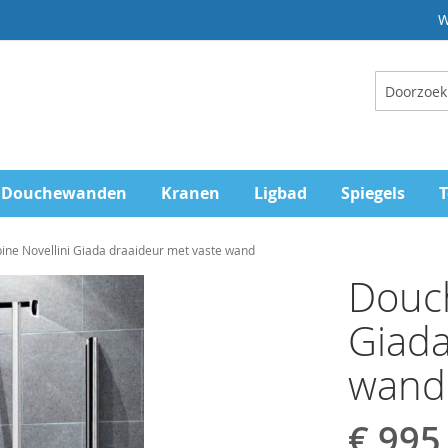
W
Zoeken
Douchewanden
Kranen
Ligbad
Spiegels
T
ne Novellini Giada draaideur met vaste wand
Douch
Giada
wand
€ 995