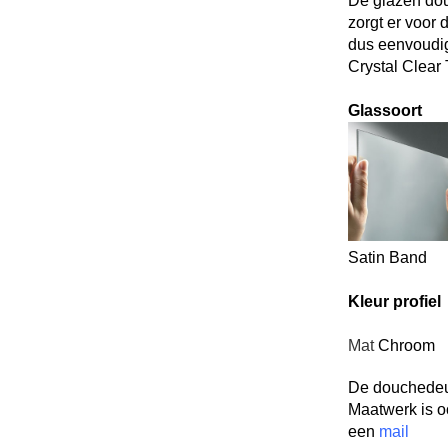
De glazen d
zorgt er voor
dus eenvoudig
Crystal Clear
Glassoort
Satin Ban
Kleur profiel
Mat
Chroom
De douchedeur
Maatwerk is o
een
mail