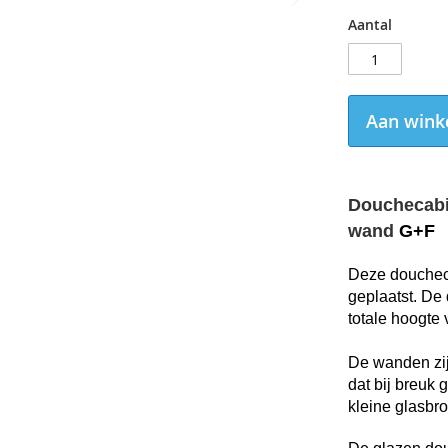
Aantal
Aan wink
Douchecabin
wand
G+F
Deze douchec
geplaatst. De 
totale hoogte
De wanden zij
dat bij breuk 
kleine glasbro