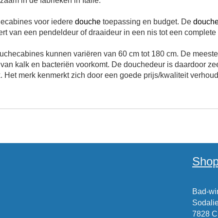
am in de fabrieken in Italië.
ecabines voor iedere
douche
toepassing en budget. De
douch
eert van een pendeldeur of draaideur in een nis tot een comple
ouchecabines kunnen variëren van 60 cm tot 180 cm. De meest
g van kalk en bacteriën voorkomt. De douchedeur is daardoor z
. Het merk kenmerkt zich door een goede prijs/kwaliteit verhoud
Shop
Bad-win
Sodalie
7828 