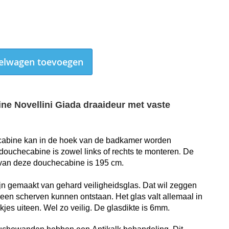
elwagen toevoegen
e Novellini Giada draaideur met vaste
abine kan in de hoek van de badkamer worden
.
d
ouchecabine is zowel links of rechts te monteren
D
e
 van deze douchecabine is
195 cm.
n gemaakt van gehard veiligheidsglas. Dat wil zeggen
geen scherven kunnen ontstaan. Het glas valt allemaal in
kjes uiteen. Wel zo veilig.
De glasdikte is 6mm.