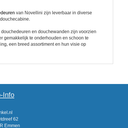
edeuren
van Novellini zijn leverbaar in diverse
te douchecabine.
e douchedeuren en douchewanden zijn voorzien
eer gemakkelijk te onderhouden en schoon te
ing, een breed assortiment en hun visie op
-Info
kel.nl
tdreef 62
CR Emmen