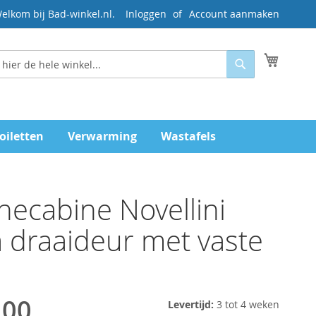
elkom bij Bad-winkel.nl.
Inloggen
Account aanmaken
Mijn wi
Zoeken
oiletten
Verwarming
Wastafels
ecabine Novellini
 draaideur met vaste
,00
Levertijd:
3 tot 4 weken