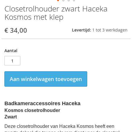
Closetrolhouder zwart Haceka
Skip
to
Kosmos met klep
the
beginning
€ 34,00
Levertijd:
1 tot 3 werkdagen
of
the
images
gallery
Aantal
Aan winkelwagen toevoegen
Badkameraccessoires
Haceka
Kosmos closetrolhouder
Zwart
Deze closetrolhouder van H
aceka Kosmos heeft een