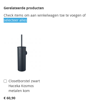
Gerelateerde producten
Check items om aan winkelwagen toe te voegen of
selecteer alles
Closetborstel zwart
Aan
Haceka Kosmos
winkelwagen
metalen kom
toevoegen
€ 60,90