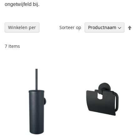
ongetwijfeld bij.
Afl
Sorteer op
Winkelen per
sor
7
Items