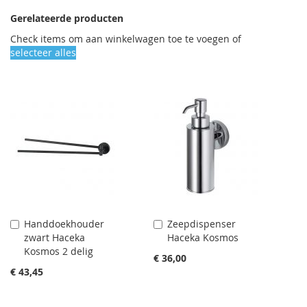
Gerelateerde producten
Check items om aan winkelwagen toe te voegen of
selecteer alles
Handdoekhouder
Zeepdispenser
Aan
Aan
zwart Haceka
Haceka Kosmos
winkelwagen
winkelwagen
Kosmos 2 delig
toevoegen
toevoegen
€ 36,00
€ 43,45