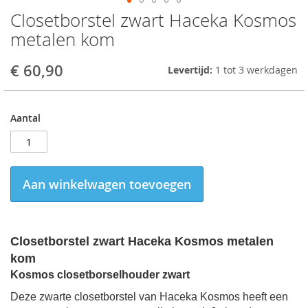
Closetborstel zwart Haceka Kosmos
Skip
to
metalen kom
the
beginning
€ 60,90
Levertijd:
1 tot 3 werkdagen
of
the
images
gallery
Aantal
Aan winkelwagen toevoegen
Closetborstel zwart Haceka Kosmos metalen
kom
Kosmos closetborselhouder zwart
Deze zwarte closetborstel van H
aceka Kosmos heeft een