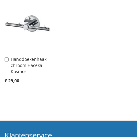
Handdoekenhaak
Aan
chroom Haceka
winkelwagen
Kosmos
toevoegen
€ 29,00
Klantenservice