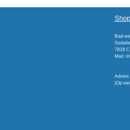
Shop
Bad-win
Sodalie
7828 
Mail
:
i
Advies
(Op wer