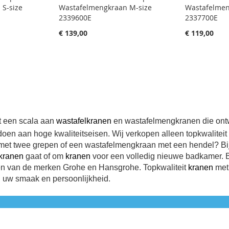
 S-size
Wastafelmengkraan M-size
Wastafelmen
2339600E
2337700E
€ 139,00
€ 119,00
gina
rt een scala aan
wastafelkranen
en wastafelmengkranen die ont
oen aan hoge kwaliteitseisen. Wij verkopen alleen topkwalitei
et twee grepen of een wastafelmengkraan met een hendel? Bij
kranen
gaat of om
kranen
voor een volledig nieuwe badkamer. 
n van de merken Grohe en Hansgrohe. Topkwaliteit
kranen
met 
j uw smaak en persoonlijkheid.