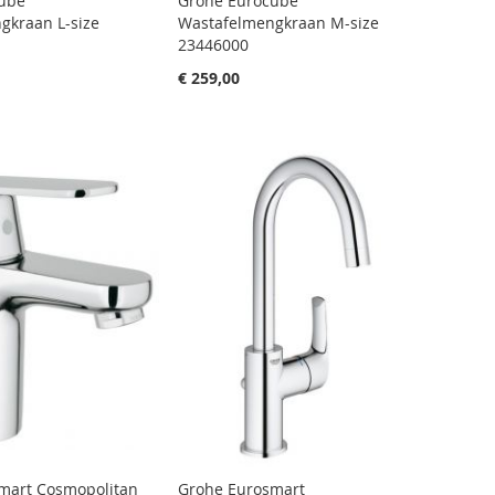
ube
Grohe Eurocube
gkraan L-size
Wastafelmengkraan M-size
23446000
€ 259,00
mart Cosmopolitan
Grohe Eurosmart