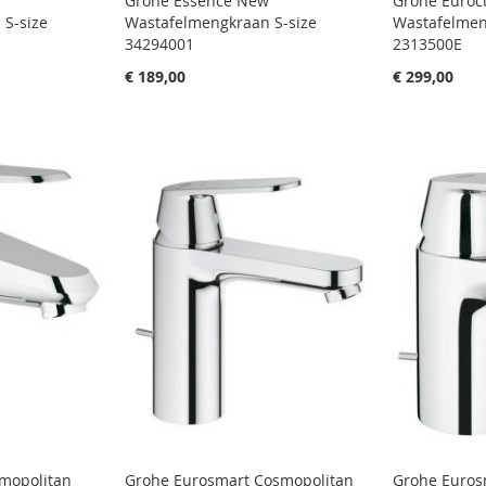
w
Grohe Essence New
Grohe Euroc
 S-size
Wastafelmengkraan S-size
Wastafelmen
34294001
2313500E
€ 189,00
€ 299,00
smopolitan
Grohe Eurosmart Cosmopolitan
Grohe Euros