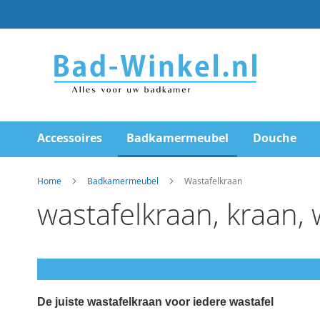
Ga
direct
door
naar
de
inhoud
Accessoires
Badkamermeubel
Douche
Home
Badkamermeubel
Wastafelkraan
wastafelkraan, kraan
De juiste wastafelkraan voor iedere wastafel