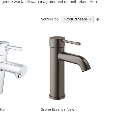
ingende wastafelkraan mag hier niet op ontbreken. Een
Aflopen
Sorteer op
sortere
tto
Grohe Essence New