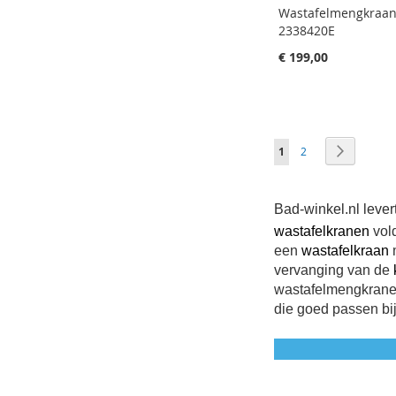
Wastafelmengkraan
2338420E
€ 199,00
Aan winkelwagen toevoegen
Aan winkelwagen toevoegen
Aan winkelwagen toevoegen
Aan winkelwagen toevoegen
Pagina
Je leest momenteel pa
Pagina
Pagina
Volgende
1
2
Bad-winkel.nl leve
wastafelkranen
vold
een
wastafelkraan
m
vervanging van de
wastafelmengkrane
die goed passen bi