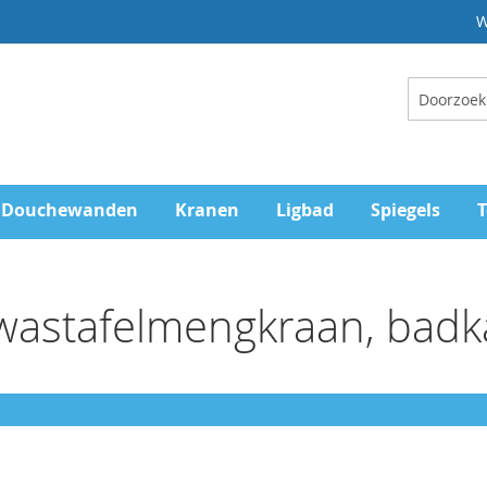
W
Zoeken
Douchewanden
Kranen
Ligbad
Spiegels
T
, wastafelmengkraan, bad