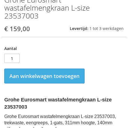
to
wastafelmengkraan L-size
the
23537003
beginning
of
the
€ 159,00
Levertijd:
1 tot 3 werkdagen
images
gallery
Aantal
Aan winkelwagen toevoegen
Grohe Eurosmart wastafelmengkraan L-size
23537003
Grohe Eurosmart wastafelmengkraan L-size 23537003,
trekwaste, eengreeps, 1-gats, 311mm hoogte, 140mm