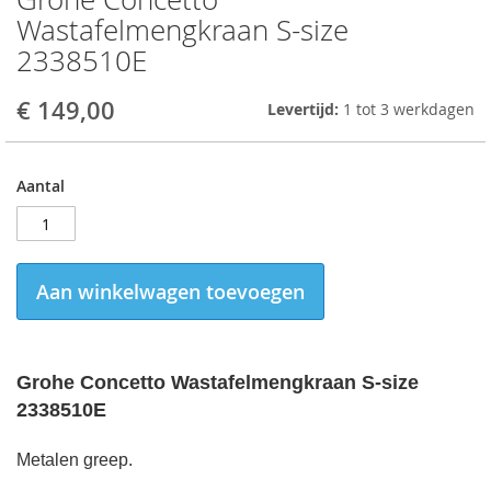
to
Wastafelmengkraan S-size
the
2338510E
beginning
of
the
€ 149,00
Levertijd:
1 tot 3 werkdagen
images
gallery
Aantal
Aan winkelwagen toevoegen
Grohe Concetto Wastafelmengkraan S-size
2338510E
Metalen greep.