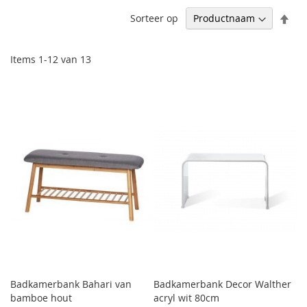
Afl
Sorteer op
sor
Items
1
-
12
van
13
Badkamerbank Bahari van
Badkamerbank Decor Walther
bamboe hout
acryl wit 80cm