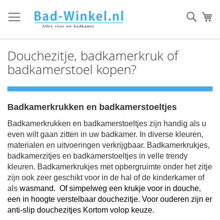
Ga
direct
Zoek
Mi
door
naar
de
Douchezitje, badkamerkruk of
inhoud
badkamerstoel kopen?
Badkamerkrukken en badkamerstoeltjes
Badkamerkrukken en badkamerstoeltjes zijn handig als u
even wilt gaan zitten in uw badkamer.
In diverse kleuren,
materialen en uitvoeringen verkrijgbaar.
Badkamerkrukjes,
badkamerzitjes en badkamerstoeltjes in velle trendy
kleuren. Badkamerkrukjes met opbergruimte onder het zitje
zijn ook zeer geschikt voor in de hal of de kinderkamer of
als
was
mand
. Of simpelweg een krukje voor in douche,
een in hoogte verstelbaar douchezitje. Voor ouderen zijn er
anti-slip douchezitjes Kortom volop keuze.