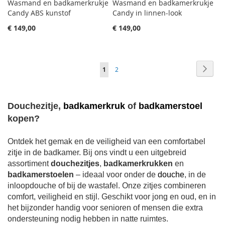
Wasmand en badkamerkrukje
Wasmand en badkamerkrukje
Candy ABS kunstof
Candy in linnen-look
€ 149,00
€ 149,00
Pagina
Pagin
Volge
Je
Pagina
1
2
leest
momenteel
Douchezitje,
badkamerkruk
of
badkamerstoel
pagina
kopen?
Ontdek het gemak en de veiligheid van een comfortabel
zitje in de badkamer. Bij ons vindt u een uitgebreid
assortiment
douchezitjes
,
badkamerkrukken
en
badkamerstoelen
– ideaal voor onder de
douche
, in de
inloopdouche of bij de wastafel. Onze zitjes combineren
comfort, veiligheid en stijl. Geschikt voor jong en oud, en in
het bijzonder handig voor senioren of mensen die extra
ondersteuning nodig hebben in natte ruimtes.