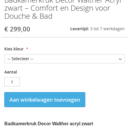
to
zwart – Comfort en Design voor
the
Douche & Bad
beginning
of
the
€ 299,00
Levertijd:
3 tot 7 werkdagen
images
gallery
Kies kleur
Aantal
Aan winkelwagen toevoegen
Badkamerkruk Decor Walther acryl zwart