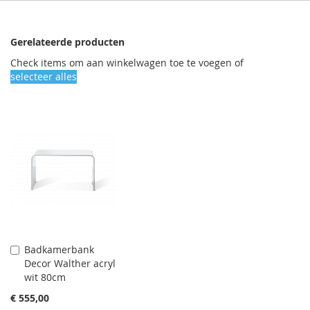
Gerelateerde producten
Check items om aan winkelwagen toe te voegen of
selecteer alles
Badkamerbank
Aan
Decor Walther acryl
winkelwagen
wit 80cm
toevoegen
€ 555,00