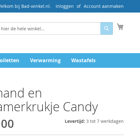
elkom bij Bad-winkel.nl.
Inloggen
Account aanmaken
Mijn wi
Zoeken
oiletten
Verwarming
Wastafels
and en
amerkrukje Candy
,00
Levertijd:
3 tot 7 werkdagen