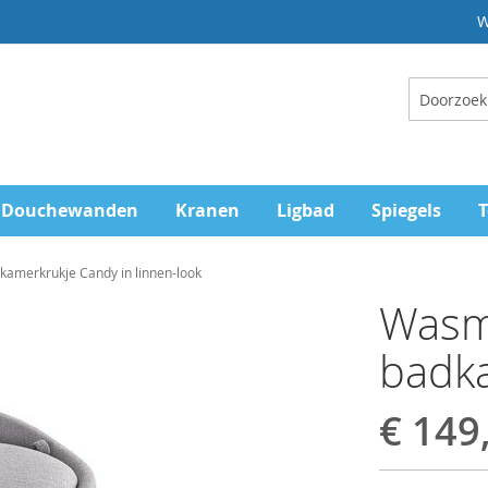
W
Zoeken
Douchewanden
Kranen
Ligbad
Spiegels
T
amerkrukje Candy in linnen-look
Wasm
badk
€ 149