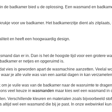
je in de badkamer bied u de oplossing. Een wasmand en badkame
d krukje voor uw badkamer.
Het badkamerzitje dient als zitplaats
iteit en heeft een hoogwaardig design.
wasmand dan er in. Dan is het de hoogste tijd voor een grote
e badkamer er netjes en opgeruimd is.
dat vies is geworden apart de wasmachine aanzetten. Veelal wo
aar je alle vuile was van een aantal dagen in kan verzamelen
om je vuile was van de badkamer naar de wasruimte te dragen
j ons veel keuze in
wasmanden
maar kies wel een wasmand in de s
jlen. Verschillende kleuren en materialen zoals bijvoorbeeld stof,
ons altijd wel een wasmand die bij je past. In onze webwinkel ku