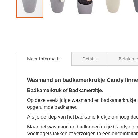
Skip
to
the
beginning
of
the
images
Meer informatie
Details
Betalen 
gallery
Wasmand en badkamerkrukje Candy linnen
Badkamerkruk of Badkamerzitje.
Op deze veelzijdige
wasmand
en badkamerkrukje C
opgeruimde badkamer.
Als je de klep van het badkamerkrukje omhoog doe
Maar het wasmand en badkamerkrukje Candy dient o
Voetnagels lakken of verzorgen in een oncomfortabe