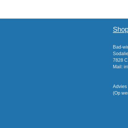
Shop
Bad-win
Sodalie
7828 
Mail
:
i
Advies
(Op wer