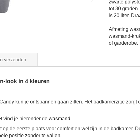
zwarte polyst
tot 30 grade
is 20 liter. D
Afmeting was
wasmand-krukj
of garderobe.
en verzenden
-look in 4 kleuren
andy kun je ontspannen gaan zitten. Het badkamerzitje zorgt d
t vind je hieronder de
wasmand
.
p de eerste plaats voor comfort en welzijn in de badkamer.
De
le positie zonder te vallen.