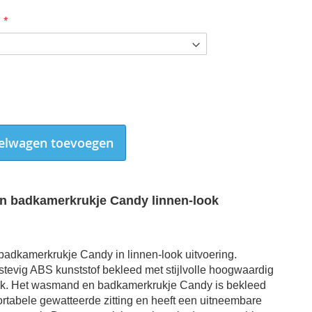
elwagen toevoegen
 badkamerkrukje Candy linnen-look
dkamerkrukje Candy in linnen-look uitvoering.
Wasmand en badkamerkrukje Candy in linnen-look lichtgrijs detail
tevig ABS kunststof bekleed met stijlvolle hoogwaardig
ok.
Het wasmand en badkamerkrukje Candy is bekleed
rtabele gewatteerde zitting en heeft een uitneembare