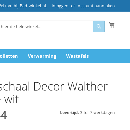
elkom bij Bad-winkel.nl.
Inloggen
Account aanmaken
Mijn wi
Zoeken
oiletten
Verwarming
Wastafels
chaal Decor Walther
 wit
44
Levertijd:
3 tot 7 werkdagen