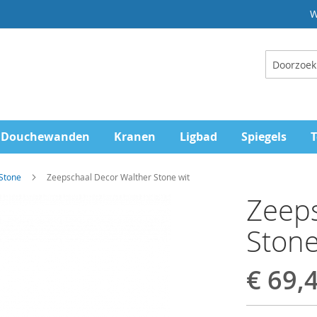
W
Zoeken
Douchewanden
Kranen
Ligbad
Spiegels
T
Stone
Zeepschaal Decor Walther Stone wit
Zeeps
Stone
€ 69,