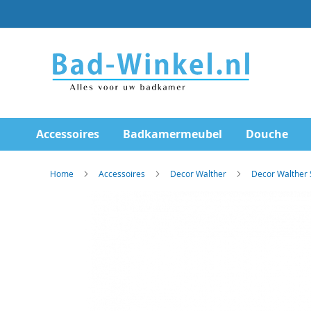
Ga
direct
door
naar
de
inhoud
Accessoires
Badkamermeubel
Douche
Home
Accessoires
Decor Walther
Decor Walther 
Skip
to
the
end
of
the
images
gallery