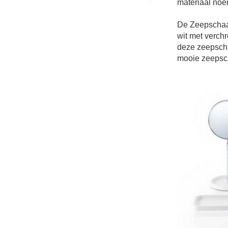
materiaal noe
De
Zeepschaa
wit met verch
deze
zeepsch
mooie
zeepsc