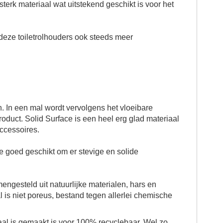
 sterk materiaal wat uitstekend geschikt is voor het
 deze
toilet
rolhouder
s ook steeds meer
. In een mal wordt vervolgens het vloeibare
duct. Solid Surface is een heel erg glad materiaal
ccessoires.
ate goed geschikt om er stevige en solide
ngesteld uit natuurlijke materialen, hars en
l is niet poreus, bestand tegen allerlei chemische
aal
is gemaakt is voor 100% recyclebaar. Wel zo