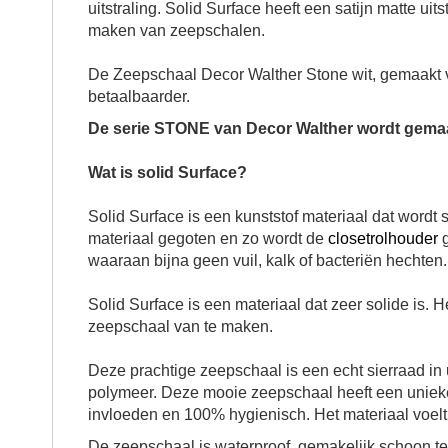
uitstraling. Solid Surface heeft een satijn matte uit
maken van
zeepschalen
.
De
Zeepschaal Decor Walther Stone wit
, gemaakt 
betaalbaarder.
De serie STONE van Decor Walther wordt gemaa
Wat is solid Surface?
Solid Surface is een kunststof materiaal dat word
materiaal gegoten en zo wordt de
closetrolhouder
g
waaraan bijna geen vuil, kalk of bacteriën hechte
Solid Surface is een materiaal dat zeer solide is. H
zeepschaal van te maken.
Deze prachtige
zeepschaal
is een echt sierraad i
polymeer. Deze mooie
zeepschaal
heeft een unieke
invloeden en 100% hygienisch. Het materiaal voelt p
De
zeepschaal
is waterproof, gemakelijk schoon 