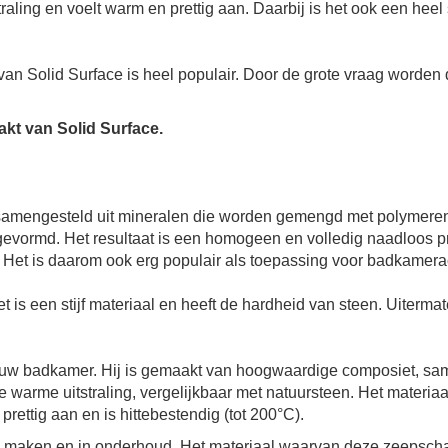
straling en voelt warm en prettig aan. Daarbij is het ook een heel
van Solid Surface is heel populair. Door de grote vraag worden
kt van Solid Surface.
t samengesteld uit mineralen die worden gemengd met polymeren
evormd. Het resultaat is een homogeen en volledig naadloos pro
n. Het is daarom ook erg populair als toepassing voor badkamera
et is een stijf materiaal en heeft de hardheid van steen. Uiterm
n uw badkamer. Hij is gemaakt van hoogwaardige composiet, same
 warme uitstraling, vergelijkbaar met natuursteen. Het materiaa
rettig aan en is hittebestendig (tot 200°C).
te maken en in onderhoud. Het materiaal waarvan deze zeepsch