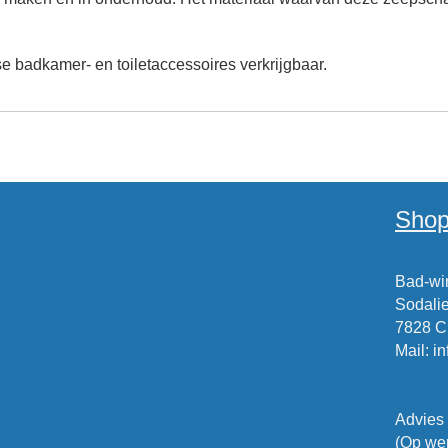
 badkamer- en toiletaccessoires verkrijgbaar.
Shop
Bad-win
Sodalie
7828 
Mail
:
i
Advies
(Op wer