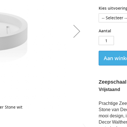
Kies uitvoerin
Aantal
Aan wink
Zeepschaal 
Vrijstaand
Prachtige Zee
er Stone wit
Stone van Dec
mooi design, i
Decor Walthe