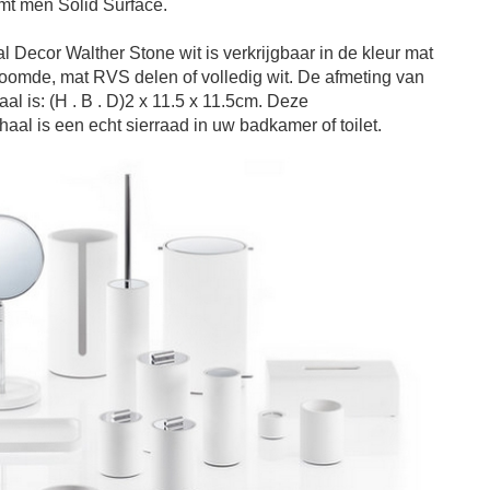
mt men Solid Surface.
l Decor Walther Stone wit
is verkrijgbaar in de kleur mat
roomde, mat RVS delen of volledig wit. De a
fmeting van
aal
is: (H . B . D)
2 x 11.5 x 11.5cm
.
Deze
haal
is een echt sierraad in uw badkamer of toilet.