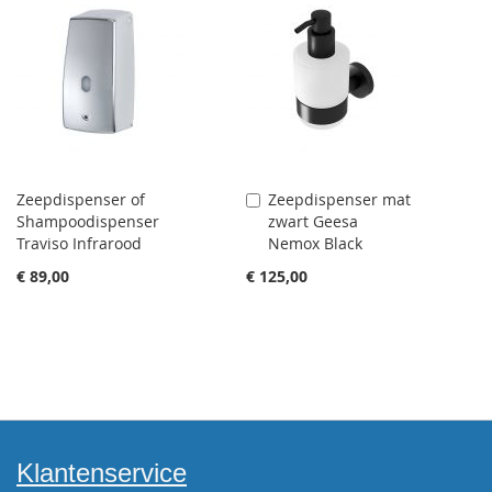
Zeepdispenser of
Zeepdispenser mat
Aan
Shampoodispenser
zwart Geesa
winkelwagen
Traviso Infrarood
Nemox Black
toevoegen
€ 89,00
€ 125,00
Klantenservice