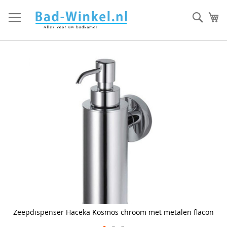
Ga
direct
Zoek
Mi
door
naar
de
inhoud
Skip
to
the
end
of
the
images
gallery
Zeepdispenser Haceka Kosmos chroom met metalen flacon