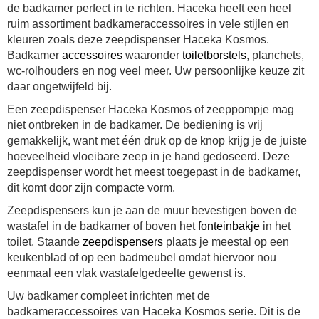
de badkamer perfect in te richten. Haceka heeft een heel
ruim assortiment badkameraccessoires in vele stijlen en
kleuren zoals deze
zeepdispenser Haceka Kosmos
.
Badkamer
accessoires
waaronder
toiletborstels
, planchets,
wc-rolhouders en nog veel meer. Uw persoonlijke keuze zit
daar ongetwijfeld bij.
Een
zeepdispenser Haceka Kosmos
of zeeppompje mag
niet ontbreken in de badkamer. De bediening is vrij
gemakkelijk, want met één druk op de knop krijg je de juiste
hoeveelheid vloeibare zeep in je hand gedoseerd. Deze
zeepdispenser wordt het meest toegepast in de badkamer,
dit komt door zijn compacte vorm.
Zeepdispensers kun je aan de muur bevestigen boven de
wastafel in de badkamer of boven het
fonteinbakje
in het
toilet. Staande
zeepdispensers
plaats je meestal op een
keukenblad of op een badmeubel omdat hiervoor nou
eenmaal een vlak wastafelgedeelte gewenst is.
Uw badkamer compleet inrichten met de
badkameraccessoires van Haceka Kosmos serie. Dit is de