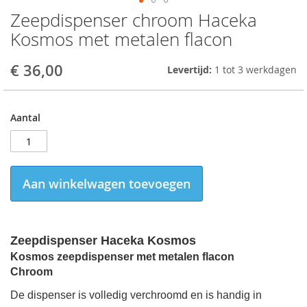
Zeepdispenser chroom Haceka
Skip
to
Kosmos met metalen flacon
the
beginning
€ 36,00
Levertijd:
1 tot 3 werkdagen
of
the
images
gallery
Aantal
Aan winkelwagen toevoegen
Zeepdispenser Haceka Kosmos
Kosmos
zeepdispenser
met metalen flacon
Chroom
De dispenser is volledig verchroomd en is handig in