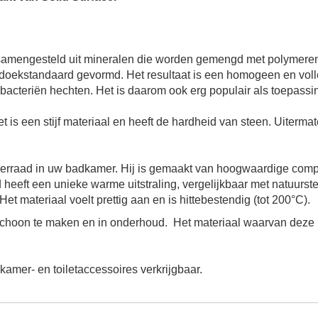
t samengesteld uit mineralen die worden gemengd met polymeren
doekstandaard
gevormd. Het resultaat is een homogeen en volle
f bacteriën hechten. Het is daarom ook erg populair als toepass
Het is een stijf materiaal en heeft de hardheid van steen. Uiterm
ierraad in uw badkamer. Hij is gemaakt van hoogwaardige compos
d
heeft een unieke warme uitstraling, vergelijkbaar met natuurste
t materiaal voelt prettig aan en is hittebestendig (tot 200°C).
 schoon te maken en in onderhoud. Het materiaal waarvan deze
mer- en toiletaccessoires verkrijgbaar.