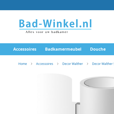
Ga
direct
door
naar
de
inhoud
Accessoires
Badkamermeubel
Douche
Home
Accessoires
Decor Walther
Decor Walther 
Skip
to
the
end
of
the
images
gallery