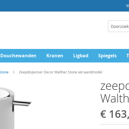
W
Zoeken
Douchewanden
Kranen
Ligbad
Spiegels
T
Stone
Zeepdispenser Decor Walther Stone wit wandmodel
zeep
Walth
€ 163