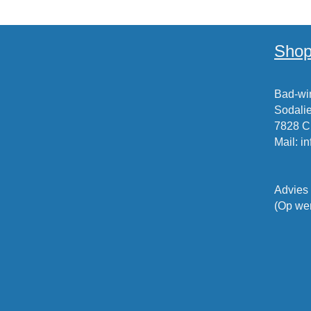
Shop
Bad-win
Sodalie
7828 
Mail
:
i
Advies
(Op wer