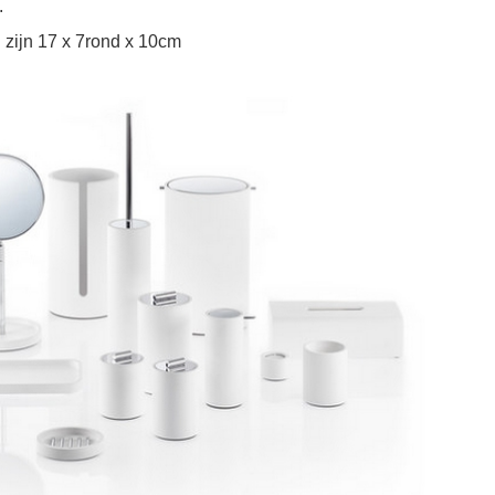
.
 zijn
17 x 7rond x 10cm