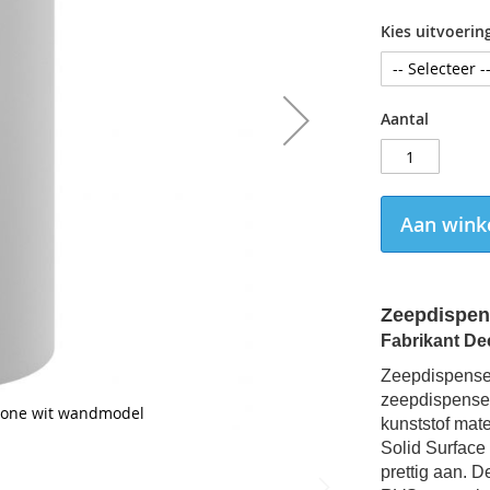
Kies uitvoerin
Aantal
Aan wink
Zeepdispen
Fabrikant De
Zeepdispenser
zeepdispenser
tone wit wandmodel
kunststof mater
Solid Surface 
prettig aan. 