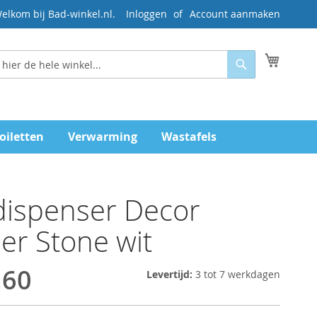
elkom bij Bad-winkel.nl.
Inloggen
Account aanmaken
Mijn wi
Zoeken
oiletten
Verwarming
Wastafels
dispenser Decor
er Stone wit
,60
Levertijd:
3 tot 7 werkdagen