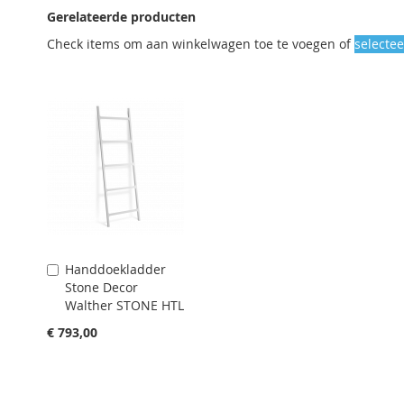
Gerelateerde producten
Check items om aan winkelwagen toe te voegen of
selectee
Handdoekladder
Aan
Stone Decor
winkelwagen
Walther STONE HTL
toevoegen
€ 793,00