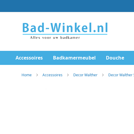
Ga
direct
door
naar
de
inhoud
Accessoires
Badkamermeubel
Douche
Home
Accessoires
Decor Walther
Decor Walther 
Skip
to
the
end
of
the
images
gallery