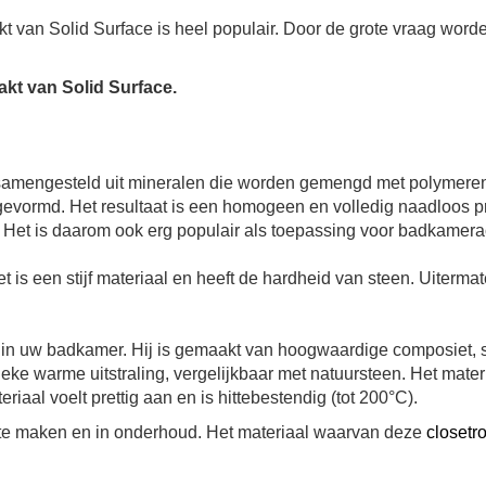
kt van Solid Surface is heel populair. Door de grote vraag wor
kt van Solid Surface.
t samengesteld uit mineralen die worden gemengd met polymeren
evormd. Het resultaat is een homogeen en volledig naadloos pro
n. Het is daarom ook erg populair als toepassing voor badkamera
Het is een stijf materiaal en heeft de hardheid van steen. Uiter
 in uw badkamer. Hij is gemaakt van hoogwaardige composiet, s
eke warme uitstraling, vergelijkbaar met natuursteen. Het materia
aal voelt prettig aan en is hittebestendig (tot 200°C).
 te maken en in onderhoud. Het materiaal waarvan deze
closetr