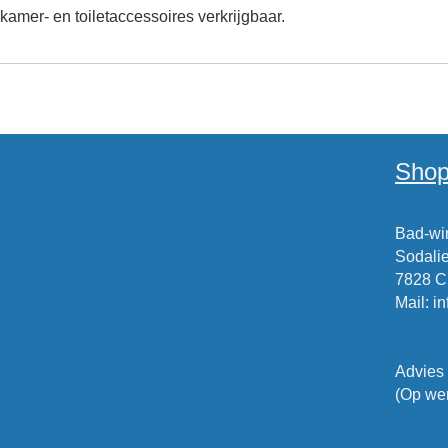
mer- en toiletaccessoires verkrijgbaar.
Shop
Bad-win
Sodalie
7828 
Mail
:
i
Advies
(Op wer