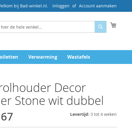
elkom bij Bad-winkel.nl.
Inloggen
Account aanmaken
Mijn wi
Zoeken
oiletten
Verwarming
Wastafels
trolhouder Decor
er Stone wit dubbel
,67
Levertijd:
3 tot 4 weken