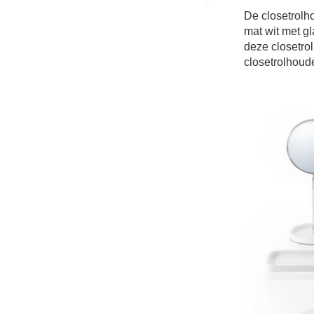
De
closetrolh
mat wit met g
deze
closetro
closetrolhoud