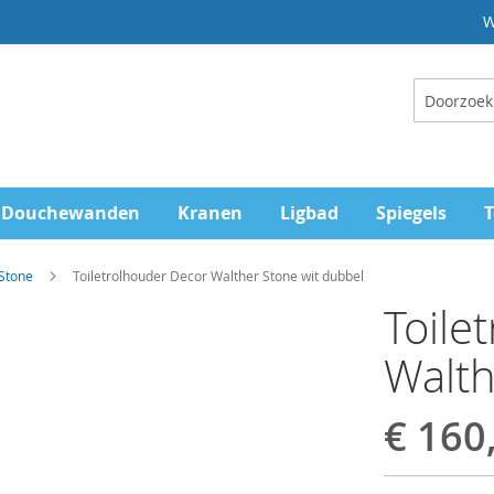
W
Zoeken
Douchewanden
Kranen
Ligbad
Spiegels
T
Stone
Toiletrolhouder Decor Walther Stone wit dubbel
Toile
Walth
€ 160