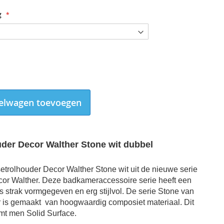
g
elwagen toevoegen
uder Decor Walther Stone wit
dubbel
setrolhouder
Decor Walther Stone
wit
uit de nieuwe serie
or Walther. Deze badkameraccessoire serie heeft een
Toiletrolhouder Decor Walther Stone wit dubbel mat RVS
s strak vormgegeven en erg stijlvol. De serie Stone van
r is gemaakt
van hoogwaardig composiet materiaal. Dit
mt men Solid Surface.