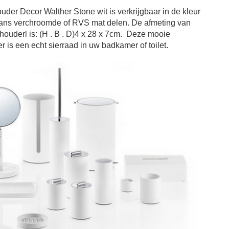
ouder
Decor Walther Stone
wit
is verkrijgbaar in de kleur
lans verchroomde of RVS mat delen. De a
fmeting van
lhouder
l
is: (H . B . D)
4 x 28 x 7cm
.
Deze mooie
er
is een echt sierraad in uw badkamer of toilet.