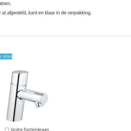
atsen.
al afgesteld, kant en klaar in de verpakking.
r alles
Grohe fonteinkraan
Aan