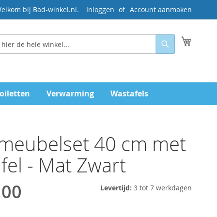
elkom bij Bad-winkel.nl.
Inloggen
Account aanmaken
Mijn wi
Zoeken
oiletten
Verwarming
Wastafels
tmeubelset 40 cm met
fel - Mat Zwart
,00
Levertijd:
3 tot 7 werkdagen