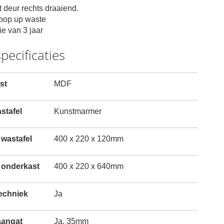
t deur
rechts draaiend.
 pop up waste
ie van 3 jaar
pecificaties
st
MDF
stafel
Kunstmarmer
wastafel
400 x 220 x 120mm
 onderkast
400 x 220 x 640mm
techniek
Ja
aangat
Ja, 35mm