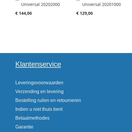
Universal 20202000
Universal 20201000
winkelwagen
winkelwagen
toevoegen
toevoegen
€ 144,00
€ 129,00
Klantenservice
Leveringsvoorwaarden
Verzending en levering
Bestelling ruilen en retourneren
Indien u niet thuis bent
Betaalmethodes
Garantie