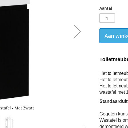
Aantal
Aan wink
Toiletmeube
Het
toiletmeu
Het toiletmeub
Het
toiletmeu
wastafel met 1
Standaarduit
tafel - Mat Zwart
Gegoten kunsm
Wastafel is om
gemonteerd w