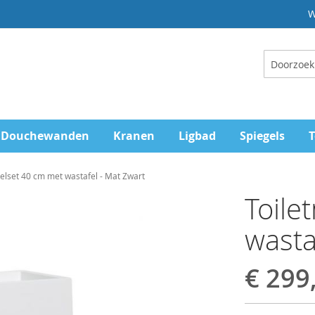
W
Zoeken
Douchewanden
Kranen
Ligbad
Spiegels
T
elset 40 cm met wastafel - Mat Zwart
Toile
wasta
€ 299