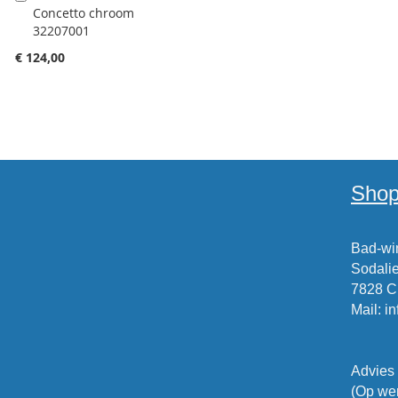
Concetto chroom
winkelwagen
32207001
toevoegen
€ 124,00
Shop
Bad-win
Sodalie
7828 
Mail
:
i
Advies
(Op wer