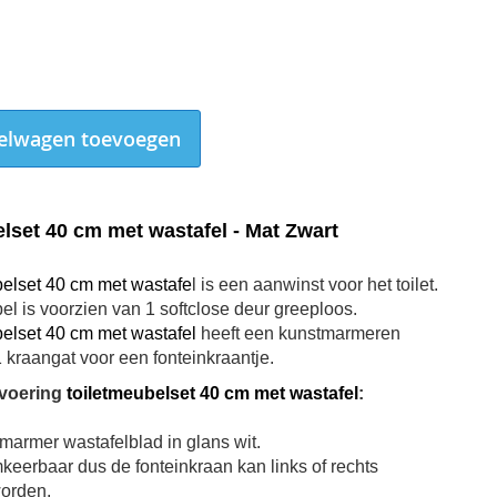
elwagen toevoegen
lset 40 cm met wastafel - Mat Zwart
belset 40 cm met wastafe
l is een aanwinst voor het toilet.
el is voorzien van 1 softclose deur greeploos.
belset 40 cm met wastafel
heeft een kunstmarmeren
 kraangat voor een fonteinkraantje.
voering
toiletmeubelset 40 cm met wastafel
:
Toiletmeubelset 40 cm met wastafel - Mat Zwart
armer wastafelblad in glans wit.
keerbaar dus de fonteinkraan kan links of rechts
orden.