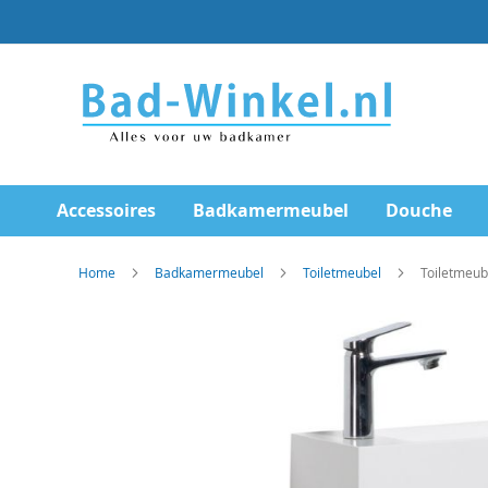
Ga
direct
door
naar
de
inhoud
Accessoires
Badkamermeubel
Douche
Home
Badkamermeubel
Toiletmeubel
Toiletmeub
Skip
to
the
end
of
the
images
gallery